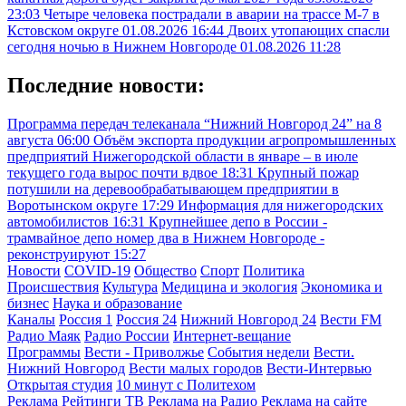
23:03
Четыре человека пострадали в аварии на трассе М-7 в
Кстовском округе
01.08.2026 16:44
Двоих утопающих спасли
сегодня ночью в Нижнем Новгороде
01.08.2026 11:28
Последние новости:
Программа передач телеканала “Нижний Новгород 24” на 8
августа
06:00
Объём экспорта продукции агропромышленных
предприятий Нижегородской области в январе – в июле
текущего года вырос почти вдвое
18:31
Крупный пожар
потушили на деревообрабатывающем предприятии в
Воротынском округе
17:29
Информация для нижегородских
автомобилистов
16:31
Крупнейшее депо в России -
трамвайное депо номер два в Нижнем Новгороде -
реконструируют
15:27
Новости
COVID-19
Общество
Спорт
Политика
Происшествия
Культура
Медицина и экология
Экономика и
бизнес
Наука и образование
Каналы
Россия 1
Россия 24
Нижний Новгород 24
Вести FM
Радио Маяк
Радио России
Интернет-вещание
Программы
Вести - Приволжье
События недели
Вести.
Нижний Новгород
Вести малых городов
Вести-Интервью
Открытая студия
10 минут с Политехом
Реклама
Рейтинги
ТВ
Реклама на Радио
Реклама на сайте