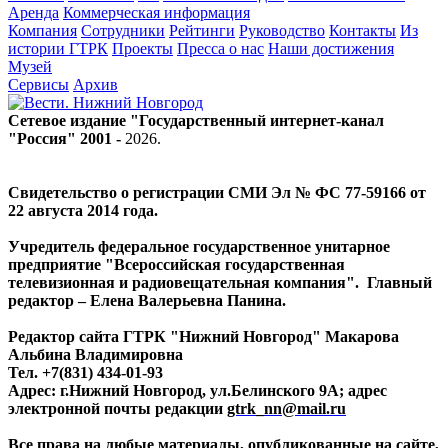
Аренда
Коммерческая информация
Компания
Сотрудники
Рейтинги
Руководство
Контакты
Из
истории ГТРК
Проекты
Пресса о нас
Наши достижения
Музей
Сервисы
Архив
Сетевое издание "Государственный интернет-канал
"Россия" 2001 -
2026
.
Свидетельство о регистрации СМИ Эл № ФС 77-59166 от
22 августа 2014 года.
Учредитель федеральное государственное унитарное
предприятие "Всероссийская государственная
телевизионная и радиовещательная компания". Главный
редактор – Елена Валерьевна Панина.
Редактор сайта ГТРК "Нижний Новгород" Макарова
Альбина Владимировна
Тел. +7(831) 434-01-93
Адрес: г.Нижний Новгород, ул.Белинского 9А; адрес
электронной почты редакции
gtrk_nn@mail.ru
Все права на любые материалы, опубликованные на сайте,