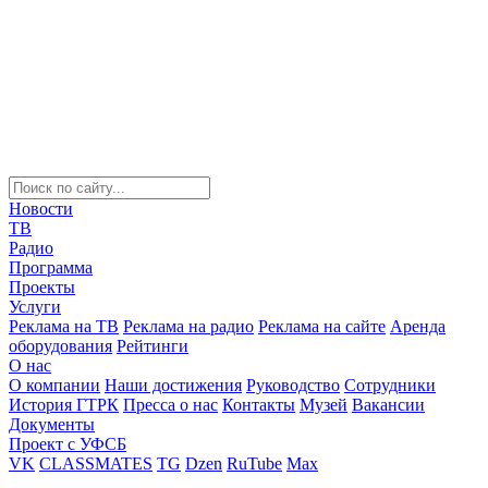
Новости
ТВ
Радио
Программа
Проекты
Услуги
Реклама на ТВ
Реклама на радио
Реклама на сайте
Аренда
оборудования
Рейтинги
О нас
О компании
Наши достижения
Руководство
Сотрудники
История ГТРК
Пресса о нас
Контакты
Музей
Вакансии
Документы
Проект с УФСБ
VK
CLASSMATES
TG
Dzen
RuTube
Max