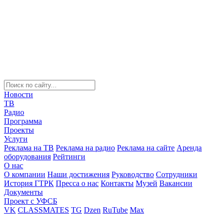
Новости
ТВ
Радио
Программа
Проекты
Услуги
Реклама на ТВ
Реклама на радио
Реклама на сайте
Аренда
оборудования
Рейтинги
О нас
О компании
Наши достижения
Руководство
Сотрудники
История ГТРК
Пресса о нас
Контакты
Музей
Вакансии
Документы
Проект с УФСБ
VK
CLASSMATES
TG
Dzen
RuTube
Max