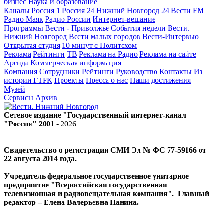
бизнес
Наука и образование
Каналы
Россия 1
Россия 24
Нижний Новгород 24
Вести FM
Радио Маяк
Радио России
Интернет-вещание
Программы
Вести - Приволжье
События недели
Вести.
Нижний Новгород
Вести малых городов
Вести-Интервью
Открытая студия
10 минут с Политехом
Реклама
Рейтинги
ТВ
Реклама на Радио
Реклама на сайте
Аренда
Коммерческая информация
Компания
Сотрудники
Рейтинги
Руководство
Контакты
Из
истории ГТРК
Проекты
Пресса о нас
Наши достижения
Музей
Сервисы
Архив
Сетевое издание "Государственный интернет-канал
"Россия" 2001 -
2026
.
Свидетельство о регистрации СМИ Эл № ФС 77-59166 от
22 августа 2014 года.
Учредитель федеральное государственное унитарное
предприятие "Всероссийская государственная
телевизионная и радиовещательная компания". Главный
редактор – Елена Валерьевна Панина.