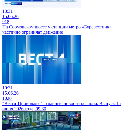
13:31
15.06.26
918
На Сормовском шоссе у станции метро «Буревестник»
частично ограничат движение
10:31
15.06.26
1020
"Вести-Приволжье" - главные новости региона. Выпуск 15
июня 2026 года, 09:30