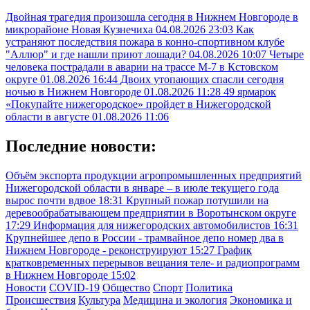
Двойная трагедия произошла сегодня в Нижнем Новгороде в
микрорайоне Новая Кузнечиха
04.08.2026 23:03
Как
устраняют последствия пожара в конно-спортивном клубе
"Аллюр" и где нашли приют лошади?
04.08.2026 10:07
Четыре
человека пострадали в аварии на трассе М-7 в Кстовском
округе
01.08.2026 16:44
Двоих утопающих спасли сегодня
ночью в Нижнем Новгороде
01.08.2026 11:28
49 ярмарок
«Покупайте нижегородское» пройдет в Нижегородской
области в августе
01.08.2026 11:06
Последние новости:
Объём экспорта продукции агропромышленных предприятий
Нижегородской области в январе – в июле текущего года
вырос почти вдвое
18:31
Крупный пожар потушили на
деревообрабатывающем предприятии в Воротынском округе
17:29
Информация для нижегородских автомобилистов
16:31
Крупнейшее депо в России - трамвайное депо номер два в
Нижнем Новгороде - реконструируют
15:27
График
кратковременных перерывов вещания теле- и радиопрограмм
в Нижнем Новгороде
15:02
Новости
COVID-19
Общество
Спорт
Политика
Происшествия
Культура
Медицина и экология
Экономика и