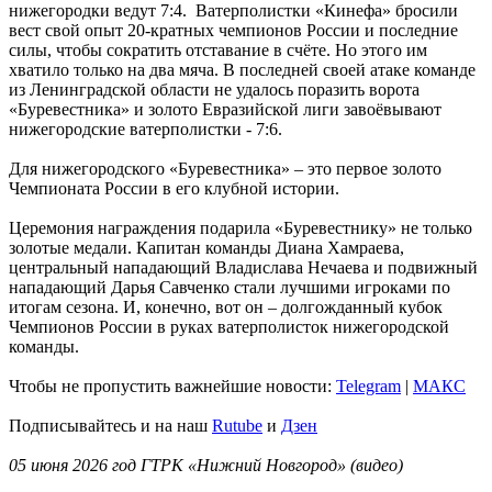
нижегородки ведут 7:4. Ватерполистки «Кинефа» бросили
вест свой опыт 20-кратных чемпионов России и последние
силы, чтобы сократить отставание в счёте. Но этого им
хватило только на два мяча. В последней своей атаке команде
из Ленинградской области не удалось поразить ворота
«Буревестника» и золото Евразийской лиги завоёвывают
нижегородские ватерполистки - 7:6.
Для нижегородского «Буревестника» – это первое золото
Чемпионата России в его клубной истории.
Церемония награждения подарила «Буревестнику» не только
золотые медали. Капитан команды Диана Хамраева,
центральный нападающий Владислава Нечаева и подвижный
нападающий Дарья Савченко стали лучшими игроками по
итогам сезона. И, конечно, вот он – долгожданный кубок
Чемпионов России в руках ватерполисток нижегородской
команды.
Чтобы не пропустить важнейшие новости:
Telegram
|
MAКС
Подписывайтесь и на наш
Rutube
и
Дзен
05 июня 2026 год ГТРК «Нижний Новгород» (видео)