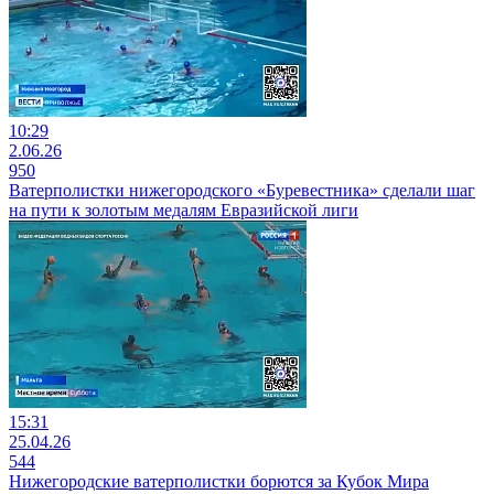
10:29
2.06.26
950
Ватерполистки нижегородского «Буревестника» сделали шаг
на пути к золотым медалям Евразийской лиги
15:31
25.04.26
544
Нижегородские ватерполистки борются за Кубок Мира