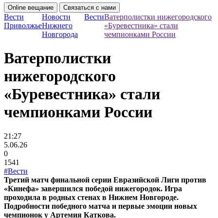
Online вещание
Связаться с нами
Вести
Новости
Вести
Ватерполистки нижегородского
Приволжье
Нижнего
«Буревестника» стали
Новгорода
чемпионками России
Ватерполистки
нижегородского
«Буревестника» стали
чемпионками России
21:27
5.06.26
0
1541
#Вести
Третий матч финальной серии Евразийской Лиги против
«Кинефа» завершился победой нижегородок. Игра
проходила в родных стенах в Нижнем Новгороде.
Подробности победного матча и первые эмоции новых
чемпионок у Артемия Каткова.