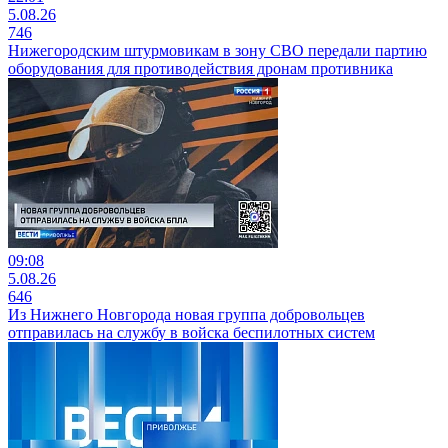
5.08.26
746
Нижегородским штурмовикам в зону СВО передали партию
оборудования для противодействия дронам противника
09:08
5.08.26
646
Из Нижнего Новгорода новая группа добровольцев
отправилась на службу в войска беспилотных систем