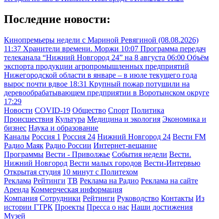
Последние новости:
Кинопремьеры недели с Мариной Ревягиной (08.08.2026)
11:37
Хранители времени. Моржи
10:07
Программа передач
телеканала “Нижний Новгород 24” на 8 августа
06:00
Объём
экспорта продукции агропромышленных предприятий
Нижегородской области в январе – в июле текущего года
вырос почти вдвое
18:31
Крупный пожар потушили на
деревообрабатывающем предприятии в Воротынском округе
17:29
Новости
COVID-19
Общество
Спорт
Политика
Происшествия
Культура
Медицина и экология
Экономика и
бизнес
Наука и образование
Каналы
Россия 1
Россия 24
Нижний Новгород 24
Вести FM
Радио Маяк
Радио России
Интернет-вещание
Программы
Вести - Приволжье
События недели
Вести.
Нижний Новгород
Вести малых городов
Вести-Интервью
Открытая студия
10 минут с Политехом
Реклама
Рейтинги
ТВ
Реклама на Радио
Реклама на сайте
Аренда
Коммерческая информация
Компания
Сотрудники
Рейтинги
Руководство
Контакты
Из
истории ГТРК
Проекты
Пресса о нас
Наши достижения
Музей