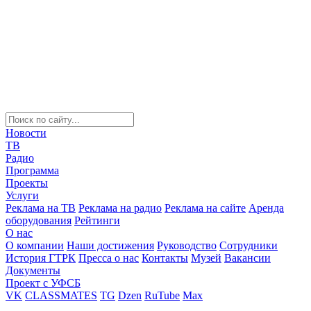
Новости
ТВ
Радио
Программа
Проекты
Услуги
Реклама на ТВ
Реклама на радио
Реклама на сайте
Аренда
оборудования
Рейтинги
О нас
О компании
Наши достижения
Руководство
Сотрудники
История ГТРК
Пресса о нас
Контакты
Музей
Вакансии
Документы
Проект с УФСБ
VK
CLASSMATES
TG
Dzen
RuTube
Max