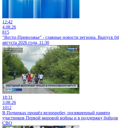
12:42
4.08.26
815
"Вести-Приволжье" - главные новости региона. Выпуск 04
августа 2026 года, 11:30
18:31
3.08.26
1012
В Починках прошёл велопробег, посвященный памяти
участников Первой мировой войны и в поддержку бойцов
СВО