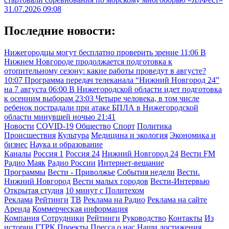
31.07.2026 09:08
Последние новости:
Нижегородцы могут бесплатно проверить зрение
11:06
В
Нижнем Новгороде продолжается подготовка к
отопительному сезону: какие работы проведут в августе?
10:07
Программа передач телеканала “Нижний Новгород 24”
на 7 августа
06:00
В Нижегородской области идет подготовка
к осенним выборам
23:03
Четыре человека, в том числе
ребенок пострадали при атаке БПЛА в Нижегородской
области минувшей ночью
21:41
Новости
COVID-19
Общество
Спорт
Политика
Происшествия
Культура
Медицина и экология
Экономика и
бизнес
Наука и образование
Каналы
Россия 1
Россия 24
Нижний Новгород 24
Вести FM
Радио Маяк
Радио России
Интернет-вещание
Программы
Вести - Приволжье
События недели
Вести.
Нижний Новгород
Вести малых городов
Вести-Интервью
Открытая студия
10 минут с Политехом
Реклама
Рейтинги
ТВ
Реклама на Радио
Реклама на сайте
Аренда
Коммерческая информация
Компания
Сотрудники
Рейтинги
Руководство
Контакты
Из
истории ГТРК
Проекты
Пресса о нас
Наши достижения