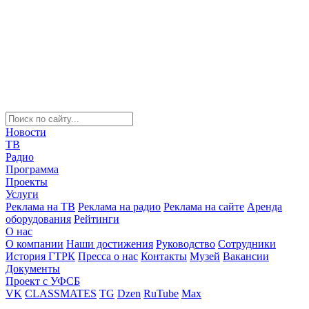
Новости
ТВ
Радио
Программа
Проекты
Услуги
Реклама на ТВ
Реклама на радио
Реклама на сайте
Аренда
оборудования
Рейтинги
О нас
О компании
Наши достижения
Руководство
Сотрудники
История ГТРК
Пресса о нас
Контакты
Музей
Вакансии
Документы
Проект с УФСБ
VK
CLASSMATES
TG
Dzen
RuTube
Max