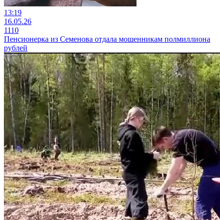
13:19
16.05.26
1110
Пенсионерка из Семенова отдала мошенникам полмиллиона
рублей