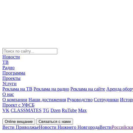
Новости
ТВ
Радио
Программа
Проекты
Услуги
Реклама на ТВ
Реклама на радио
Реклама на сайте
Аренда обор
О нас
О компании
Наши достижения
Руководство
Сотрудники
Истор
Проект с УФСБ
VK
CLASSMATES
TG
Dzen
RuTube
Max
Online вещание
Связаться с нами
Вести Приволжье
Новости Нижнего Новгорода
Вести
Российски