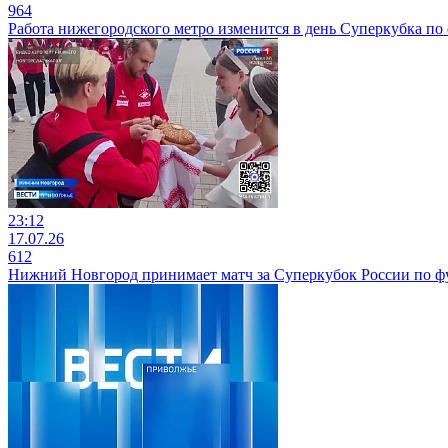
964
Работа нижегородского метро изменится в день Суперкубка по
23:12
17.07.26
612
Нижний Новгород принимает матч за Суперкубок России по ф