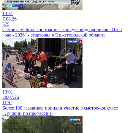
13:31
7.08.26
575
Самое семейное состязание - конкурс видеороликов "Отец
года - 2026" - стартовал в Нижегородской области
13:01
28.07.26
1170
Более 130 газовиков приняли участие в смотре-конкурсе
«Лучший по профессии»