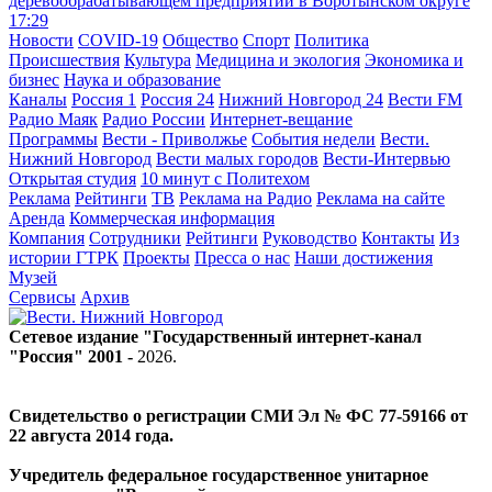
деревообрабатывающем предприятии в Воротынском округе
17:29
Новости
COVID-19
Общество
Спорт
Политика
Происшествия
Культура
Медицина и экология
Экономика и
бизнес
Наука и образование
Каналы
Россия 1
Россия 24
Нижний Новгород 24
Вести FM
Радио Маяк
Радио России
Интернет-вещание
Программы
Вести - Приволжье
События недели
Вести.
Нижний Новгород
Вести малых городов
Вести-Интервью
Открытая студия
10 минут с Политехом
Реклама
Рейтинги
ТВ
Реклама на Радио
Реклама на сайте
Аренда
Коммерческая информация
Компания
Сотрудники
Рейтинги
Руководство
Контакты
Из
истории ГТРК
Проекты
Пресса о нас
Наши достижения
Музей
Сервисы
Архив
Сетевое издание "Государственный интернет-канал
"Россия" 2001 -
2026
.
Свидетельство о регистрации СМИ Эл № ФС 77-59166 от
22 августа 2014 года.
Учредитель федеральное государственное унитарное