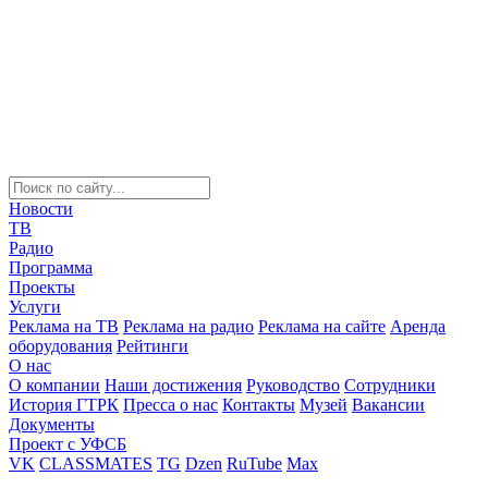
Новости
ТВ
Радио
Программа
Проекты
Услуги
Реклама на ТВ
Реклама на радио
Реклама на сайте
Аренда
оборудования
Рейтинги
О нас
О компании
Наши достижения
Руководство
Сотрудники
История ГТРК
Пресса о нас
Контакты
Музей
Вакансии
Документы
Проект с УФСБ
VK
CLASSMATES
TG
Dzen
RuTube
Max