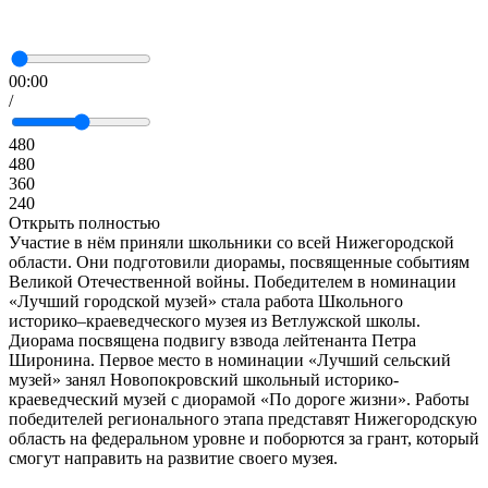
00:00
/
480
480
360
240
Открыть полностью
Участие в нём приняли школьники со всей Нижегородской
области. Они подготовили диорамы, посвященные событиям
Великой Отечественной войны. Победителем в номинации
«Лучший городской музей» стала работа Школьного
историко–краеведческого музея из Ветлужской школы.
Диорама посвящена подвигу взвода лейтенанта Петра
Широнина. Первое место в номинации «Лучший сельский
музей» занял Новопокровский школьный историко-
краеведческий музей с диорамой «По дороге жизни». Работы
победителей регионального этапа представят Нижегородскую
область на федеральном уровне и поборются за грант, который
смогут направить на развитие своего музея.