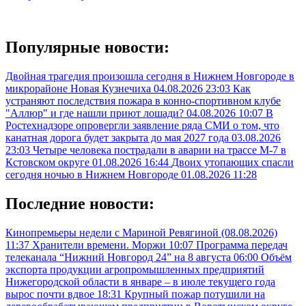
Популярные новости:
Двойная трагедия произошла сегодня в Нижнем Новгороде в
микрорайоне Новая Кузнечиха
04.08.2026 23:03
Как
устраняют последствия пожара в конно-спортивном клубе
"Аллюр" и где нашли приют лошади?
04.08.2026 10:07
В
Ростехнадзоре опровергли заявление ряда СМИ о том, что
канатная дорога будет закрыта до мая 2027 года
03.08.2026
23:03
Четыре человека пострадали в аварии на трассе М-7 в
Кстовском округе
01.08.2026 16:44
Двоих утопающих спасли
сегодня ночью в Нижнем Новгороде
01.08.2026 11:28
Последние новости:
Кинопремьеры недели с Мариной Ревягиной (08.08.2026)
11:37
Хранители времени. Моржи
10:07
Программа передач
телеканала “Нижний Новгород 24” на 8 августа
06:00
Объём
экспорта продукции агропромышленных предприятий
Нижегородской области в январе – в июле текущего года
вырос почти вдвое
18:31
Крупный пожар потушили на