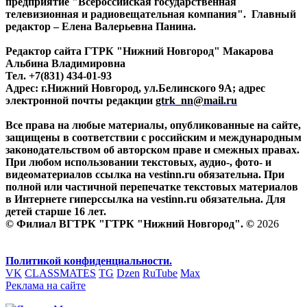
предприятие "Всероссийская государственная
телевизионная и радиовещательная компания". Главный
редактор – Елена Валерьевна Панина.
Редактор сайта ГТРК "Нижний Новгород" Макарова
Альбина Владимировна
Тел. +7(831) 434-01-93
Адрес: г.Нижний Новгород, ул.Белинского 9А; адрес
электронной почты редакции
gtrk_nn@mail.ru
Все права на любые материалы, опубликованные на сайте,
защищены в соответствии с российским и международным
законодательством об авторском праве и смежных правах.
При любом использовании текстовых, аудио-, фото- и
видеоматериалов ссылка на vestinn.ru обязательна. При
полной или частичной перепечатке текстовых материалов
в Интернете гиперссылка на vestinn.ru обязательна. Для
детей старше 16 лет.
© Филиал ВГТРК "ГТРК "Нижний Новгород". ©
2026
Политикой конфиденциальности.
VK
CLASSMATES
TG
Dzen
RuTube
Max
Реклама на сайте