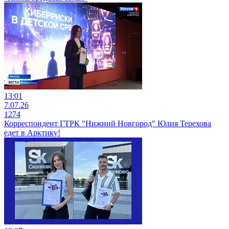
13:01
7.07.26
1274
Корреспондент ГТРК "Нижний Новгород" Юлия Терехова
едет в Арктику!