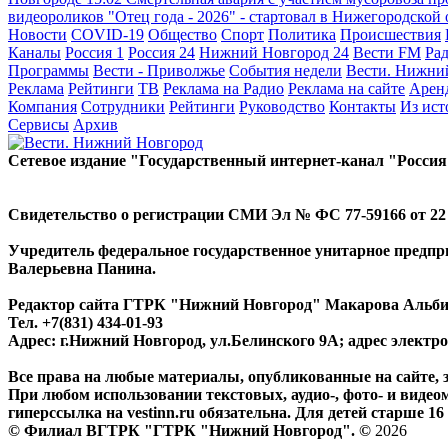
видеороликов "Отец года - 2026" - стартовал в Нижегородской
Новости
COVID-19
Общество
Спорт
Политика
Происшествия
Каналы
Россия 1
Россия 24
Нижний Новгород 24
Вести FM
Ра
Программы
Вести - Приволжье
События недели
Вести. Нижни
Реклама
Рейтинги
ТВ
Реклама на Радио
Реклама на сайте
Арен
Компания
Сотрудники
Рейтинги
Руководство
Контакты
Из ис
Сервисы
Архив
Сетевое издание "Государственный интернет-канал "Россия
Свидетельство о регистрации СМИ Эл № ФС 77-59166 от 22 а
Учредитель федеральное государственное унитарное предп
Валерьевна Панина.
Редактор сайта ГТРК "Нижний Новгород" Макарова Альб
Тел. +7(831) 434-01-93
Адрес: г.Нижний Новгород, ул.Белинского 9А; адрес элект
Все права на любые материалы, опубликованные на сайте,
При любом использовании текстовых, аудио-, фото- и видео
гиперссылка на vestinn.ru обязательна. Для детей старше 16 
© Филиал ВГТРК "ГТРК "Нижний Новгород". ©
2026