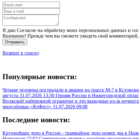
Я даю Согласие на обработку моих персональных данных и сог
Внимание! Прежде чем вы сможете увидеть свой комментарий,
Отправить
Возврат к списку
Популярные новости:
Четыре человека пострадали в аварии на трассе М-7 в Кстовск
августа
31.07.2026 13:30
Героям России в Нижегородской облас
Волжской набережной ограничат в эти выходные из-за ночного
многоборью «ЯлФест»
31.07.2026 09:08
Последние новости:
Крупнейшее депо в России - трамвайное депо номер два в Ни
Новгороде
15:02
Смертельная авария с участием мусоровоза п