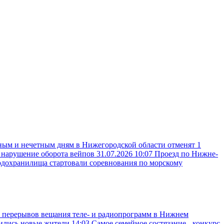
ным и нечетным дням в Нижегородской области отменят 1
а нарушение оборота вейпов
31.07.2026 10:07
Проезд по Нижне-
одохранилища стартовали соревнования по морскому
 перерывов вещания теле- и радиопрограмм в Нижнем
вились новые жители
14:03
Самое семейное состязание - конкурс