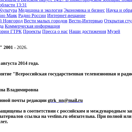
 области
13:31
Культура
Медицина и экология
Экономика и бизнес
Наука и обр
дио Маяк
Радио России
Интернет-вещание
й Новгород
Вести малых городов
Вести-Интервью
Открытая сту
да
Коммерческая информация
тории ГТРК
Проекты
Пресса о нас
Наши достижения
Музей
" 2001 -
2026
.
вгуста 2014 года.
риятие "Всероссийская государственная телевизионная и ра
ина Владимировна
ронной почты редакции
gtrk_nn@mail.ru
 защищены в соответствии с российским и международным за
материалов ссылка на vestinn.ru обязательна. При полной ил
лет.