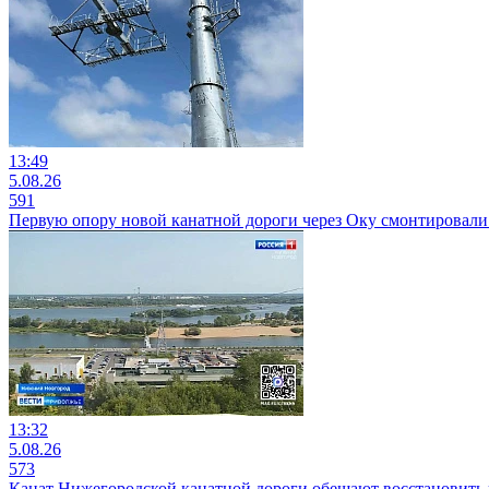
13:49
5.08.26
591
Первую опору новой канатной дороги через Оку смонтировали 
13:32
5.08.26
573
Канат Нижегородской канатной дороги обещают восстановить 