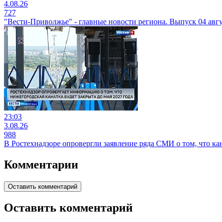
4.08.26
727
"Вести-Приволжье" - главные новости региона. Выпуск 04 авгус
23:03
3.08.26
988
В Ростехнадзоре опровергли заявление ряда СМИ о том, что кан
Комментарии
Оставить комментарий
Оставить комментарий