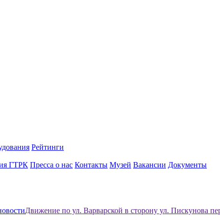
удования
Рейтинги
ия ГТРК
Пресса о нас
Контакты
Музей
Вакансии
Документы
новости
Движение по ул. Варварской в сторону ул. Пискунова п