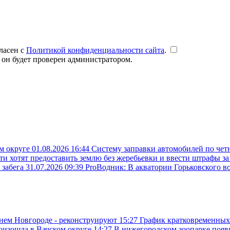
ласен с
Политикой конфиденциальности сайта
.
 он будет проверен администратором.
ом округе
01.08.2026 16:44
Систему заправки автомобилей по чет
ти хотят предоставить землю без жеребьевки и ввести штрафы з
 забега
31.07.2026 09:39
ProВодник: В акватории Горьковского в
жнем Новгороде - реконструируют
15:27
График кратковременных
роизошла в Вачском округе
14:27
В нижегородском зоопарке поя