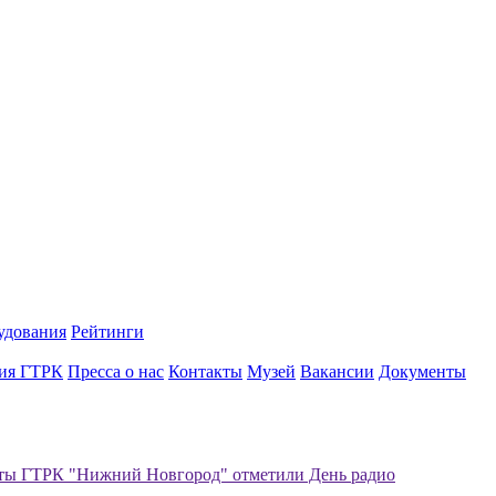
удования
Рейтинги
ия ГТРК
Пресса о нас
Контакты
Музей
Вакансии
Документы
ты ГТРК "Нижний Новгород" отметили День радио