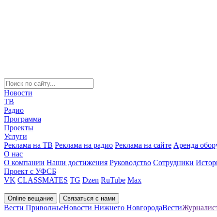
Новости
ТВ
Радио
Программа
Проекты
Услуги
Реклама на ТВ
Реклама на радио
Реклама на сайте
Аренда обор
О нас
О компании
Наши достижения
Руководство
Сотрудники
Истор
Проект с УФСБ
VK
CLASSMATES
TG
Dzen
RuTube
Max
Online вещание
Связаться с нами
Вести Приволжье
Новости Нижнего Новгорода
Вести
Журналис