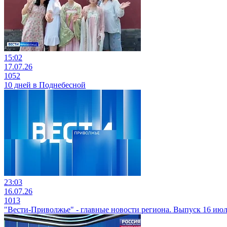
15:02
17.07.26
1052
10 дней в Поднебесной
23:03
16.07.26
1013
"Вести-Приволжье" - главные новости региона. Выпуск 16 июля