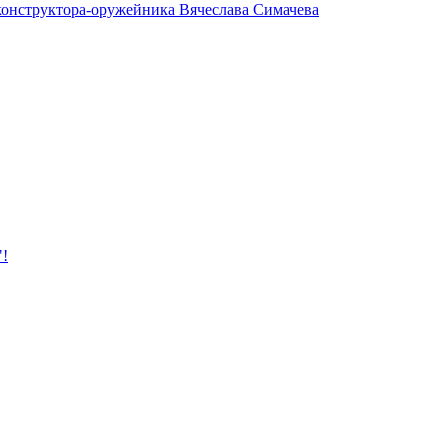
 конструктора-оружейника Вячеслава Симачева
"!