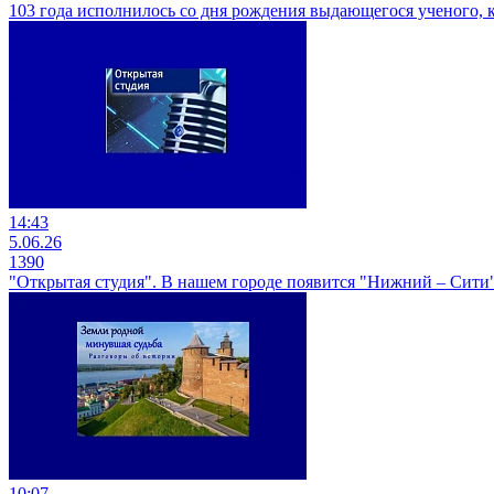
103 года исполнилось со дня рождения выдающегося ученого,
14:43
5.06.26
1390
"Открытая студия". В нашем городе появится "Нижний – Сити
10:07