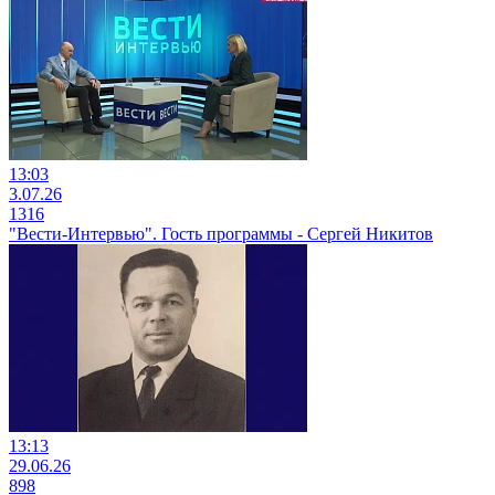
13:03
3.07.26
1316
"Вести-Интервью". Гость программы - Сергей Никитов
13:13
29.06.26
898