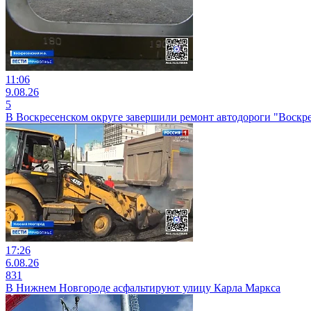
11:06
9.08.26
5
В Воскресенском округе завершили ремонт автодороги "Воскрес
17:26
6.08.26
831
В Нижнем Новгороде асфальтируют улицу Карла Маркса