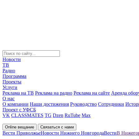
Новости
ТВ
Радио
Программа
Проекты
Услуги
Реклама на ТВ
Реклама на радио
Реклама на сайте
Аренда обор
О нас
О компании
Наши достижения
Руководство
Сотрудники
Истор
Проект с УФСБ
VK
CLASSMATES
TG
Dzen
RuTube
Max
Online вещание
Связаться с нами
Вести Приволжье
Новости Нижнего Новгорода
Вести
В Нижегор