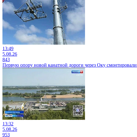
13:49
5.08.26
843
Первую опору новой канатной дороги через Оку смонтировали 
13:32
5.08.26
953