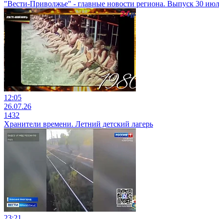
"Вести-Приволжье" - главные новости региона. Выпуск 30 июля
12:05
26.07.26
1432
Хранители времени. Летний детский лагерь
23:21