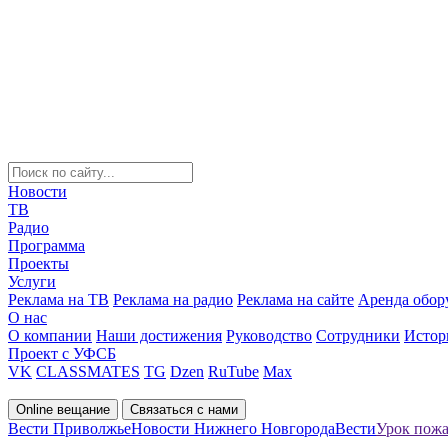
Новости
ТВ
Радио
Программа
Проекты
Услуги
Реклама на ТВ
Реклама на радио
Реклама на сайте
Аренда обор
О нас
О компании
Наши достижения
Руководство
Сотрудники
Истор
Проект с УФСБ
VK
CLASSMATES
TG
Dzen
RuTube
Max
Online вещание
Связаться с нами
Вести Приволжье
Новости Нижнего Новгорода
Вести
Урок пожа