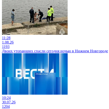
11:28
1.08.26
1193
Двоих утопающих спасли сегодня ночью в Нижнем Новгороде
10:24
30.07.26
1204