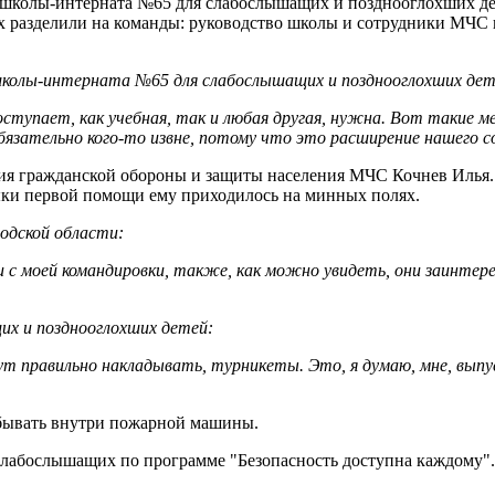
в школы-интерната №65 для слабослышащих и позднооглохших д
 их разделили на команды: руководство школы и сотрудники МЧС
школы-интерната №65 для слабослышащих и позднооглохших де
оступает, как учебная, так и любая другая, нужна. Вот такие 
язательно кого-то извне, потому что это расширение нашего с
ия гражданской обороны и защиты населения МЧС Кочнев Илья.
ки первой помощи ему приходилось на минных полях.
одской области:
 с моей командировки, также, как можно увидеть, они заинтер
их и позднооглохших детей:
ут правильно накладывать, турникеты. Это, я думаю, мне, выпу
бывать внутри пожарной машины.
лабослышащих по программе "Безопасность доступна каждому".