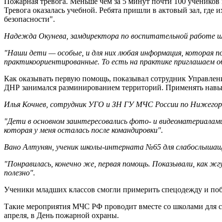
Пожарная тревога. Меньше чем за 5 минут почти 100 ученико
Тревога оказалась учебной. Ребята пришли в актовый зал, где
безопасности".
Надежда Окунева, замдиректора по воспитательной работе 
"Наши дети — особые, и для них любая информация, которая п
практикоориентированные. То есть на практике приглашаем об
Как оказывать первую помощь, показывал сотрудник Управлен
ДНР занимался разминированием территорий. Применять навы
Илья Кочнев, сотрудник УГО и ЗН ГУ МЧС России по Нижегор
"Дети в основном заинтересовались фото- и видеоматериалами
которая у меня осталась после командировки".
Вано Алтунян, ученик школы-интерната №65 для слабослышащ
"Понравилась, конечно же, первая помощь. Показывали, как жг
полезно".
Ученики младших классов смогли примерить спецодежду и по
Такие мероприятия МЧС РФ проводит вместе со школами для с
апреля, в День пожарной охраны.