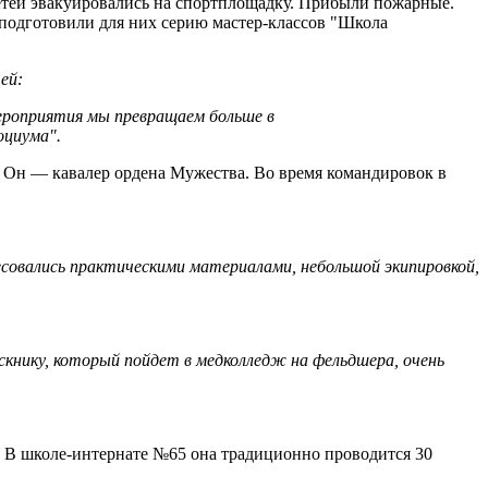
етей эвакуировались на спортплощадку. Прибыли пожарные.
 подготовили для них серию мастер-классов "Школа
тей:
мероприятия мы превращаем больше в
оциума".
 Он — кавалер ордена Мужества. Во время командировок в
есовались практическими материалами, небольшой экипировкой,
скнику, который пойдет в медколледж на фельдшера, очень
 В школе-интернате №65 она традиционно проводится 30