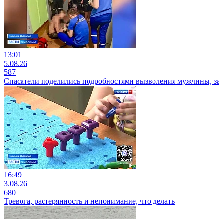
13:01
5.08.26
587
Спасатели поделились подробностями вызволения мужчины, з
16:49
3.08.26
680
Тревога, растерянность и непонимание, что делать