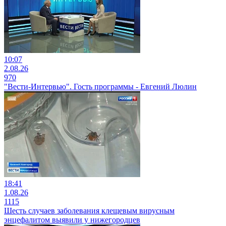
10:07
2.08.26
970
"Вести-Интервью". Гость программы - Евгений Люлин
18:41
1.08.26
1115
Шесть случаев заболевания клещевым вирусным
энцефалитом выявили у нижегородцев