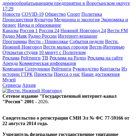
деревообрабатывающем предприятии в Воротынском округе
17:29
Новости
COVID-19
Общество
Спорт
Политика
Происшествия
Культура
Медицина и экология
Экономика и
бизнес
Наука и образование
Каналы
Россия 1
Россия 24
Нижний Новгород 24
Вести FM
Радио Маяк
Радио России
Интернет-вещание
Программы
Вести - Приволжье
События недели
Вести.
Нижний Новгород
Вести малых городов
Вести-Интервью
Открытая студия
10 минут с Политехом
Реклама
Рейтинги
ТВ
Реклама на Радио
Реклама на сайте
Аренда
Коммерческая информация
Компания
Сотрудники
Рейтинги
Руководство
Контакты
Из
истории ГТРК
Проекты
Пресса о нас
Наши достижения
Музей
Сервисы
Архив
Сетевое издание "Государственный интернет-канал
"Россия" 2001 -
2026
.
Свидетельство о регистрации СМИ Эл № ФС 77-59166 от
22 августа 2014 года.
Учредитель федеральное государственное унитарное