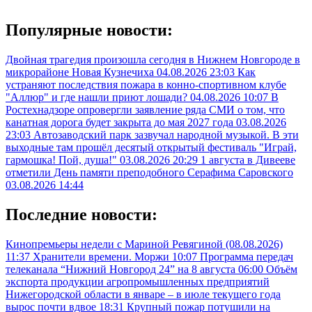
Популярные новости:
Двойная трагедия произошла сегодня в Нижнем Новгороде в
микрорайоне Новая Кузнечиха
04.08.2026 23:03
Как
устраняют последствия пожара в конно-спортивном клубе
"Аллюр" и где нашли приют лошади?
04.08.2026 10:07
В
Ростехнадзоре опровергли заявление ряда СМИ о том, что
канатная дорога будет закрыта до мая 2027 года
03.08.2026
23:03
Автозаводский парк зазвучал народной музыкой. В эти
выходные там прошёл десятый открытый фестиваль "Играй,
гармошка! Пой, душа!"
03.08.2026 20:29
1 августа в Дивееве
отметили День памяти преподобного Серафима Саровского
03.08.2026 14:44
Последние новости:
Кинопремьеры недели с Мариной Ревягиной (08.08.2026)
11:37
Хранители времени. Моржи
10:07
Программа передач
телеканала “Нижний Новгород 24” на 8 августа
06:00
Объём
экспорта продукции агропромышленных предприятий
Нижегородской области в январе – в июле текущего года
вырос почти вдвое
18:31
Крупный пожар потушили на