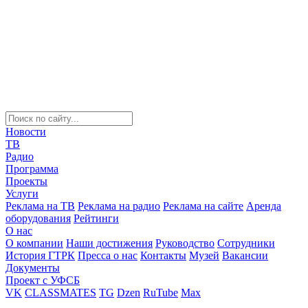
Новости
ТВ
Радио
Программа
Проекты
Услуги
Реклама на ТВ
Реклама на радио
Реклама на сайте
Аренда
оборудования
Рейтинги
О нас
О компании
Наши достижения
Руководство
Сотрудники
История ГТРК
Пресса о нас
Контакты
Музей
Вакансии
Документы
Проект с УФСБ
VK
CLASSMATES
TG
Dzen
RuTube
Max