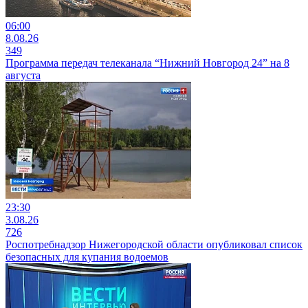
06:00
8.08.26
349
Программа передач телеканала “Нижний Новгород 24” на 8
августа
23:30
3.08.26
726
Роспотребнадзор Нижегородской области опубликовал список
безопасных для купания водоемов