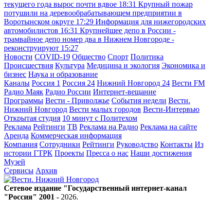
текущего года вырос почти вдвое
18:31
Крупный пожар
потушили на деревообрабатывающем предприятии в
Воротынском округе
17:29
Информация для нижегородских
автомобилистов
16:31
Крупнейшее депо в России -
трамвайное депо номер два в Нижнем Новгороде -
реконструируют
15:27
Новости
COVID-19
Общество
Спорт
Политика
Происшествия
Культура
Медицина и экология
Экономика и
бизнес
Наука и образование
Каналы
Россия 1
Россия 24
Нижний Новгород 24
Вести FM
Радио Маяк
Радио России
Интернет-вещание
Программы
Вести - Приволжье
События недели
Вести.
Нижний Новгород
Вести малых городов
Вести-Интервью
Открытая студия
10 минут с Политехом
Реклама
Рейтинги
ТВ
Реклама на Радио
Реклама на сайте
Аренда
Коммерческая информация
Компания
Сотрудники
Рейтинги
Руководство
Контакты
Из
истории ГТРК
Проекты
Пресса о нас
Наши достижения
Музей
Сервисы
Архив
Сетевое издание "Государственный интернет-канал
"Россия" 2001 -
2026
.