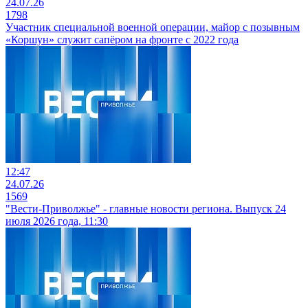
24.07.26
1798
Участник специальной военной операции, майор с позывным
«Коршун» служит сапёром на фронте с 2022 года
12:47
24.07.26
1569
"Вести-Приволжье" - главные новости региона. Выпуск 24
июля 2026 года, 11:30