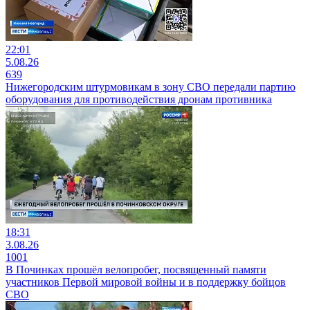
22:01
5.08.26
639
Нижегородским штурмовикам в зону СВО передали партию
оборудования для противодействия дронам противника
18:31
3.08.26
1001
В Починках прошёл велопробег, посвященный памяти
участников Первой мировой войны и в поддержку бойцов
СВО