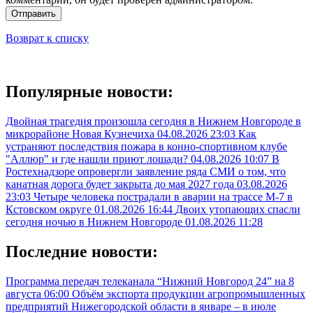
Отправить
Возврат к списку
Популярные новости:
Двойная трагедия произошла сегодня в Нижнем Новгороде в
микрорайоне Новая Кузнечиха
04.08.2026 23:03
Как
устраняют последствия пожара в конно-спортивном клубе
"Аллюр" и где нашли приют лошади?
04.08.2026 10:07
В
Ростехнадзоре опровергли заявление ряда СМИ о том, что
канатная дорога будет закрыта до мая 2027 года
03.08.2026
23:03
Четыре человека пострадали в аварии на трассе М-7 в
Кстовском округе
01.08.2026 16:44
Двоих утопающих спасли
сегодня ночью в Нижнем Новгороде
01.08.2026 11:28
Последние новости:
Программа передач телеканала “Нижний Новгород 24” на 8
августа
06:00
Объём экспорта продукции агропромышленных
предприятий Нижегородской области в январе – в июле