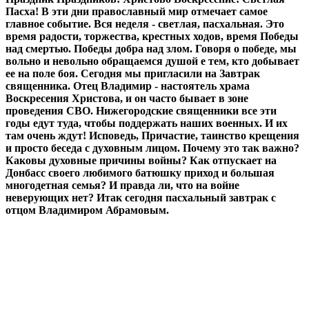
Пасха! В эти дни православный мир отмечает самое
главное событие. Вся неделя - светлая, пасхальная. Это
время радости, торжества, крестных ходов, время Победы
над смертью. Победы добра над злом. Говоря о победе, мы
вольно и невольно обращаемся душой е тем, кто добывает
ее на поле боя. Сегодня мы пригласили на Завтрак
священника. Отец Владимир - настоятель храма
Воскресения Христова, и он часто бывает в зоне
проведения СВО. Нижегородские священники все эти
годы едут туда, чтобы поддержать наших военных. И их
там очень ждут! Исповедь, Причастие, таинство крещения
и просто беседа с духовным лицом. Почему это так важно?
Каковы духовные причины войны? Как отпускает на
Донбасс своего любимого батюшку приход и большая
многодетная семья? И правда ли, что на войне
неверующих нет? Итак сегодня пасхальный завтрак с
отцом Владимиром Абрамовым.