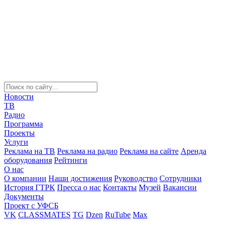
Новости
ТВ
Радио
Программа
Проекты
Услуги
Реклама на ТВ
Реклама на радио
Реклама на сайте
Аренда
оборудования
Рейтинги
О нас
О компании
Наши достижения
Руководство
Сотрудники
История ГТРК
Пресса о нас
Контакты
Музей
Вакансии
Документы
Проект с УФСБ
VK
CLASSMATES
TG
Dzen
RuTube
Max