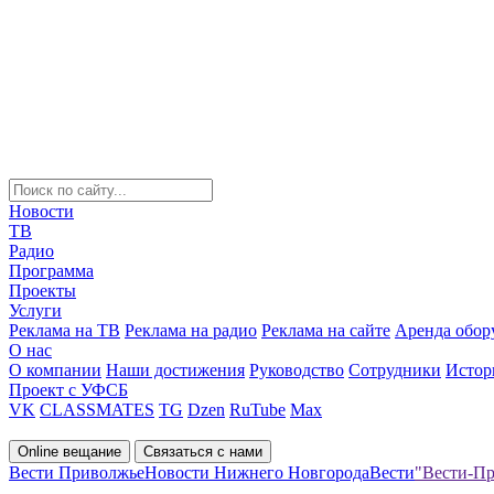
Новости
ТВ
Радио
Программа
Проекты
Услуги
Реклама на ТВ
Реклама на радио
Реклама на сайте
Аренда обор
О нас
О компании
Наши достижения
Руководство
Сотрудники
Истор
Проект с УФСБ
VK
CLASSMATES
TG
Dzen
RuTube
Max
Online вещание
Связаться с нами
Вести Приволжье
Новости Нижнего Новгорода
Вести
"Вести-Пр