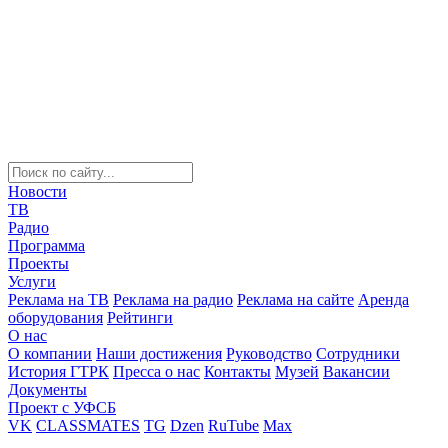
Новости
ТВ
Радио
Программа
Проекты
Услуги
Реклама на ТВ
Реклама на радио
Реклама на сайте
Аренда
оборудования
Рейтинги
О нас
О компании
Наши достижения
Руководство
Сотрудники
История ГТРК
Пресса о нас
Контакты
Музей
Вакансии
Документы
Проект с УФСБ
VK
CLASSMATES
TG
Dzen
RuTube
Max