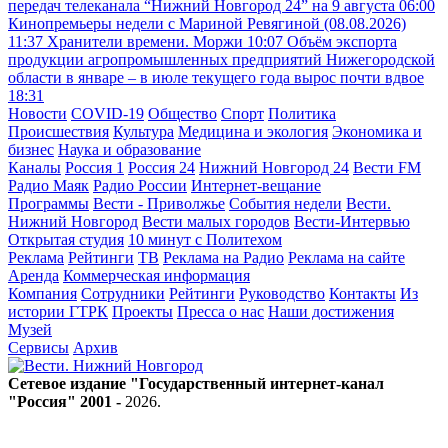
передач телеканала “Нижний Новгород 24” на 9 августа
06:00
Кинопремьеры недели с Мариной Ревягиной (08.08.2026)
11:37
Хранители времени. Моржи
10:07
Объём экспорта
продукции агропромышленных предприятий Нижегородской
области в январе – в июле текущего года вырос почти вдвое
18:31
Новости
COVID-19
Общество
Спорт
Политика
Происшествия
Культура
Медицина и экология
Экономика и
бизнес
Наука и образование
Каналы
Россия 1
Россия 24
Нижний Новгород 24
Вести FM
Радио Маяк
Радио России
Интернет-вещание
Программы
Вести - Приволжье
События недели
Вести.
Нижний Новгород
Вести малых городов
Вести-Интервью
Открытая студия
10 минут с Политехом
Реклама
Рейтинги
ТВ
Реклама на Радио
Реклама на сайте
Аренда
Коммерческая информация
Компания
Сотрудники
Рейтинги
Руководство
Контакты
Из
истории ГТРК
Проекты
Пресса о нас
Наши достижения
Музей
Сервисы
Архив
Сетевое издание "Государственный интернет-канал
"Россия" 2001 -
2026
.