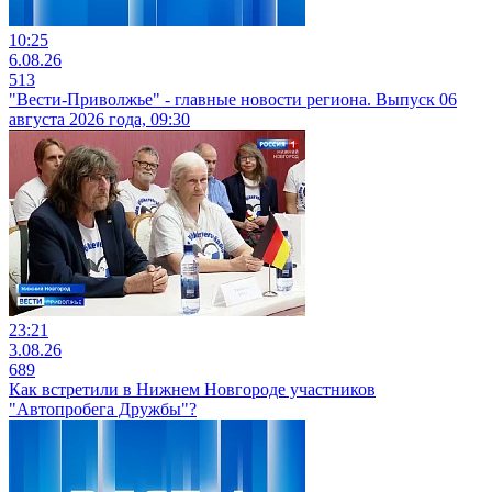
10:25
6.08.26
513
"Вести-Приволжье" - главные новости региона. Выпуск 06
августа 2026 года, 09:30
23:21
3.08.26
689
Как встретили в Нижнем Новгороде участников
"Автопробега Дружбы"?