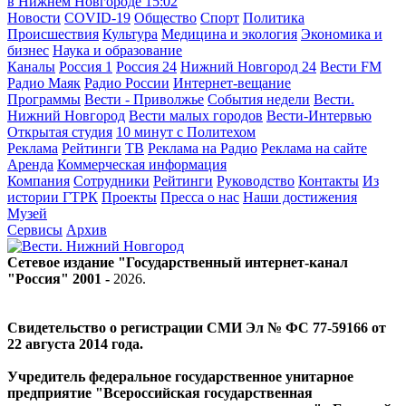
в Нижнем Новгороде
15:02
Новости
COVID-19
Общество
Спорт
Политика
Происшествия
Культура
Медицина и экология
Экономика и
бизнес
Наука и образование
Каналы
Россия 1
Россия 24
Нижний Новгород 24
Вести FM
Радио Маяк
Радио России
Интернет-вещание
Программы
Вести - Приволжье
События недели
Вести.
Нижний Новгород
Вести малых городов
Вести-Интервью
Открытая студия
10 минут с Политехом
Реклама
Рейтинги
ТВ
Реклама на Радио
Реклама на сайте
Аренда
Коммерческая информация
Компания
Сотрудники
Рейтинги
Руководство
Контакты
Из
истории ГТРК
Проекты
Пресса о нас
Наши достижения
Музей
Сервисы
Архив
Сетевое издание "Государственный интернет-канал
"Россия" 2001 -
2026
.
Свидетельство о регистрации СМИ Эл № ФС 77-59166 от
22 августа 2014 года.
Учредитель федеральное государственное унитарное
предприятие "Всероссийская государственная