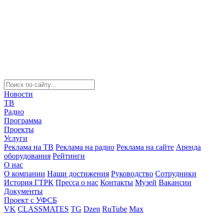
Новости
ТВ
Радио
Программа
Проекты
Услуги
Реклама на ТВ
Реклама на радио
Реклама на сайте
Аренда
оборудования
Рейтинги
О нас
О компании
Наши достижения
Руководство
Сотрудники
История ГТРК
Пресса о нас
Контакты
Музей
Вакансии
Документы
Проект с УФСБ
VK
CLASSMATES
TG
Dzen
RuTube
Max