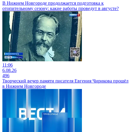
В Нижнем Новгороде продолжается подготовка к
отопительному сезону: какие работы проведут в августе?
11:06
6.08.26
496
Творческий вечер памяти писателя Евгения Чирикова прошёл
в Нижнем Новгороде