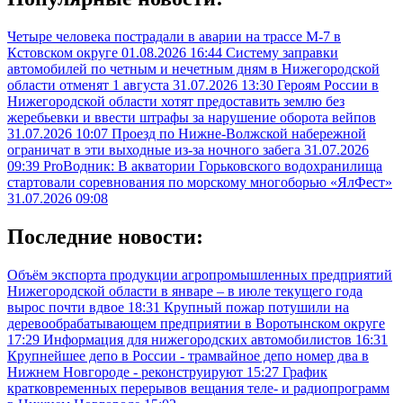
Четыре человека пострадали в аварии на трассе М-7 в
Кстовском округе
01.08.2026 16:44
Систему заправки
автомобилей по четным и нечетным дням в Нижегородской
области отменят 1 августа
31.07.2026 13:30
Героям России в
Нижегородской области хотят предоставить землю без
жеребьевки и ввести штрафы за нарушение оборота вейпов
31.07.2026 10:07
Проезд по Нижне-Волжской набережной
ограничат в эти выходные из-за ночного забега
31.07.2026
09:39
ProВодник: В акватории Горьковского водохранилища
стартовали соревнования по морскому многоборью «ЯлФест»
31.07.2026 09:08
Последние новости:
Объём экспорта продукции агропромышленных предприятий
Нижегородской области в январе – в июле текущего года
вырос почти вдвое
18:31
Крупный пожар потушили на
деревообрабатывающем предприятии в Воротынском округе
17:29
Информация для нижегородских автомобилистов
16:31
Крупнейшее депо в России - трамвайное депо номер два в
Нижнем Новгороде - реконструируют
15:27
График
кратковременных перерывов вещания теле- и радиопрограмм