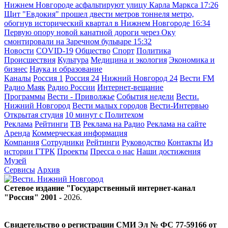
Нижнем Новгороде асфальтируют улицу Карла Маркса
17:26
Щит "Евдокия" прошел двести метров тоннеля метро,
обогнув исторический квартал в Нижнем Новгороде
16:34
Первую опору новой канатной дороги через Оку
смонтировали на Заречном бульваре
15:32
Новости
COVID-19
Общество
Спорт
Политика
Происшествия
Культура
Медицина и экология
Экономика и
бизнес
Наука и образование
Каналы
Россия 1
Россия 24
Нижний Новгород 24
Вести FM
Радио Маяк
Радио России
Интернет-вещание
Программы
Вести - Приволжье
События недели
Вести.
Нижний Новгород
Вести малых городов
Вести-Интервью
Открытая студия
10 минут с Политехом
Реклама
Рейтинги
ТВ
Реклама на Радио
Реклама на сайте
Аренда
Коммерческая информация
Компания
Сотрудники
Рейтинги
Руководство
Контакты
Из
истории ГТРК
Проекты
Пресса о нас
Наши достижения
Музей
Сервисы
Архив
Сетевое издание "Государственный интернет-канал
"Россия" 2001 -
2026
.
Свидетельство о регистрации СМИ Эл № ФС 77-59166 от