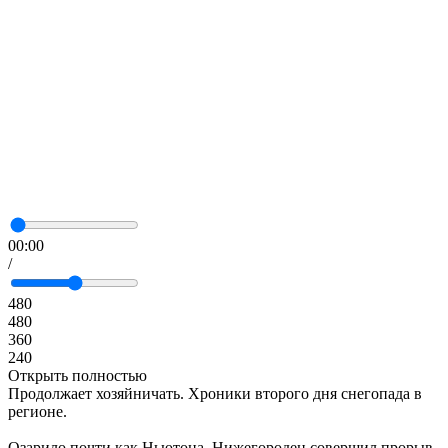
00:00
/
480
480
360
240
Открыть полностью
Продолжает хозяйничать. Хроники второго дня снегопада в
регионе.
Озарило почти как Ньютона. Нижегородец совершил прорыв