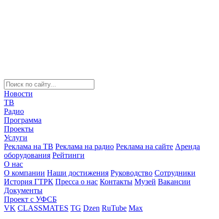
Новости
ТВ
Радио
Программа
Проекты
Услуги
Реклама на ТВ
Реклама на радио
Реклама на сайте
Аренда
оборудования
Рейтинги
О нас
О компании
Наши достижения
Руководство
Сотрудники
История ГТРК
Пресса о нас
Контакты
Музей
Вакансии
Документы
Проект с УФСБ
VK
CLASSMATES
TG
Dzen
RuTube
Max