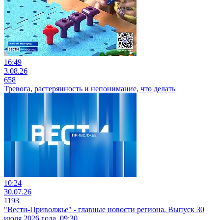
16:49
3.08.26
658
Тревога, растерянность и непонимание, что делать
10:24
30.07.26
1193
"Вести-Приволжье" - главные новости региона. Выпуск 30
июля 2026 года, 09:30