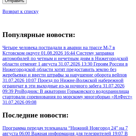
Отправить
Возврат к списку
Популярные новости:
Четыре человека пострадали в аварии на трассе М-7 в
Кстовском округе
01.08.2026 16:44
Систему заправки
автомобилей по четным и нечетным дням в Нижегородской
области отменят 1 августа
31.07.2026 13:30
Героям России в
Нижегородской области хотят предоставить землю без
жеребьевки и ввести штрафы за нарушение оборота вейпов
31.07.2026 10:07
Проезд по Нижне-Волжской набережной
ограничат в эти выходные из-за ночного забега
31.07.2026
09:39
ProВодник: В акватории Горьковского водохранилища
стартовали соревнования по морскому многоборью «ЯлФест»
31.07.2026 09:08
Последние новости:
Программа передач телеканала “Нижний Новгород 24” на 7
августа
06:00
Важная информация для телезрителей
19:07
В