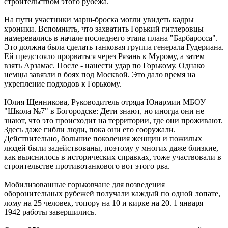
строительством этого рубежа.
На пути участники марш-броска могли увидеть кадры
хроники. Вспомнить, что захватить Горький гитлеровцы
намеревались в начале последнего этапа плана "Барбаросса".
Это должна была сделать танковая группа генерала Гудериана.
Ей предстояло прорваться через Рязань к Мурому, а затем
взять Арзамас. После - нанести удар по Горькому. Однако
немцы завязли в боях под Москвой. Это дало время на
укрепление подходов к Горькому.
Юлия Щенникова, Руководитель отряда Юнармии МБОУ
"Школа №7" в Богородске: Дети знают, но иногда они не
знают, что это происходит на территории, где они проживают.
Здесь даже гибли люди, пока они его сооружали.
Действительно, большие поколения женщин и пожилых
людей были задействованы, поэтому у многих даже близкие,
как выяснилось в исторических справках, тоже участвовали в
строительстве противотанкового вот этого рва.
Мобилизованные горьковчане для возведения
оборонительных рубежей получали каждый по одной лопате,
лому на 25 человек, топору на 10 и кирке на 20. 1 января
1942 работы завершились.