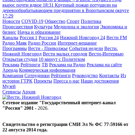
вырос почти вдвое
18:31
Крупный пожар потушили на
деревообрабатывающем предприятии в Воротынском округе
17:29
Новости
COVID-19
Общество
Спорт
Политика
Происшествия
Культура
Медицина и экология
Экономика и
бизнес
Наука и образование
Каналы
Россия 1
Россия 24
Нижний Новгород 24
Вести FM
Радио Маяк
Радио России
Интернет-вещание
Программы
Вести - Приволжье
События недели
Вести.
Нижний Новгород
Вести малых городов
Вести-Интервью
Открытая студия
10 минут с Политехом
Реклама
Рейтинги
ТВ
Реклама на Радио
Реклама на сайте
Аренда
Коммерческая информация
Компания
Сотрудники
Рейтинги
Руководство
Контакты
Из
истории ГТРК
Проекты
Пресса о нас
Наши достижения
Музей
Сервисы
Архив
Сетевое издание "Государственный интернет-канал
"Россия" 2001 -
2026
.
Свидетельство о регистрации СМИ Эл № ФС 77-59166 от
22 августа 2014 года.