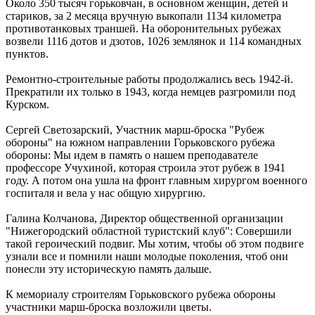
Около 350 тысяч горьковчан, в основном женщин, детей и
стариков, за 2 месяца вручную выкопали 1134 километра
противотанковых траншей. На оборонительных рубежах
возвели 1116 дотов и дзотов, 1026 землянок и 114 командных
пунктов.
Ремонтно-строительные работы продолжались весь 1942-й.
Прекратили их только в 1943, когда немцев разгромили под
Курском.
Сергей Светозарский, Участник марш-броска "Рубеж
обороны" на южном направлении Горьковского рубежа
обороны: Мы идем в память о нашем преподавателе
профессоре Учухиной, которая строила этот рубеж в 1941
году. А потом она ушла на фронт главным хирургом военного
госпиталя и вела у нас общую хирургию.
Галина Колчанова, Директор общественной организации
"Нижегородский областной туристский клуб": Совершили
такой героический подвиг. Мы хотим, чтобы об этом подвиге
узнали все и помнили наши молодые поколения, чтоб они
понесли эту историческую память дальше.
К мемориалу строителям Горьковского рубежа обороны
участники марш-броска возложили цветы.