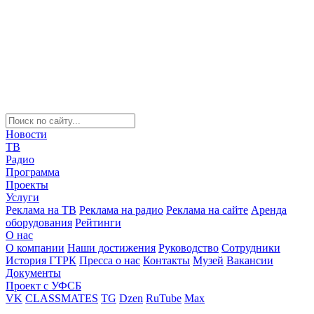
Новости
ТВ
Радио
Программа
Проекты
Услуги
Реклама на ТВ
Реклама на радио
Реклама на сайте
Аренда
оборудования
Рейтинги
О нас
О компании
Наши достижения
Руководство
Сотрудники
История ГТРК
Пресса о нас
Контакты
Музей
Вакансии
Документы
Проект с УФСБ
VK
CLASSMATES
TG
Dzen
RuTube
Max