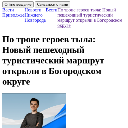
Online вещание
Связаться с нами
Вести
Новости
Вести
По тропе героев тыла: Новый
Приволжье
Нижнего
пешеходный туристический
Новгорода
маршрут открыли в Богородском
округе
По тропе героев тыла:
Новый пешеходный
туристический маршрут
открыли в Богородском
округе