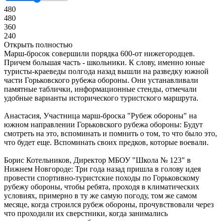
480
480
360
240
Открыть полностью
Марш-бросок совершили порядка 600-от нижегородцев.
Причем большая часть - школьники. К слову, именно юные
туристы-краеведы полгода назад вышли на разведку южной
части Горьковского рубежа обороны. Они устанавливали
памятные таблички, информационные стенды, отмечали
удобные варианты исторического туристского маршрута.
Анастасия, Участница марш-броска "Рубеж обороны" на
южном направлении Горьковского рубежа обороны: Будут
смотреть на это, вспоминать и помнить о том, то что было это,
что будет еще. Вспоминать своих предков, которые воевали.
Борис Котельников, Директор МБОУ "Школа № 123" в
Нижнем Новгороде: Три года назад пришла в голову идея
провести спортивно-туристские походы по Горьковскому
рубежу обороны, чтобы ребята, проходя в климатических
условиях, примерно в ту же самую погоду, том же самом
месяце, когда строился рубеж обороны, прочувствовали через
что проходили их сверстники, когда занимались