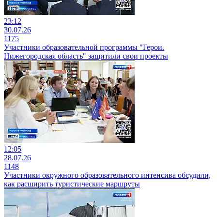
23:12
30.07.26
1175
Участники образовательной программы "Герои.
Нижегородская область" защитили свои проекты
12:05
28.07.26
1148
Участники окружного образовательного интенсива обсудили,
как расширить туристические маршруты