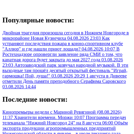
Популярные новости:
Двойная трагедия произошла сегодня в Нижнем Новгороде в
микрорайоне Новая Кузнечиха
04.08.2026 23:03
Как
устраняют последствия пожара в конно-спортивном клубе
"Аллюр" и где нашли приют лошади?
04.08.2026 10:07
В
Ростехнадзоре опровергли заявление ряда СМИ о том, что
канатная дорога будет закрыта до мая 2027 года
03.08.2026
23:03
Автозаводский парк зазвучал народной музыкой. В эти
выходные там прошёл десятый открытый фестиваль "Играй,
гармошка! Пой, душа!"
03.08.2026 20:29
1 августа в Дивееве
отметили День памяти преподобного Серафима Саровского
03.08.2026 14:44
Последние новости:
Кинопремьеры недели с Мариной Ревягиной (08.08.2026)
11:37
Хранители времени. Моржи
10:07
Программа передач
телеканала “Нижний Новгород 24” на 8 августа
06:00
Объём
экспорта продукции агропромышленных предприятий
Нижегородской области в январе – в июле текущего года