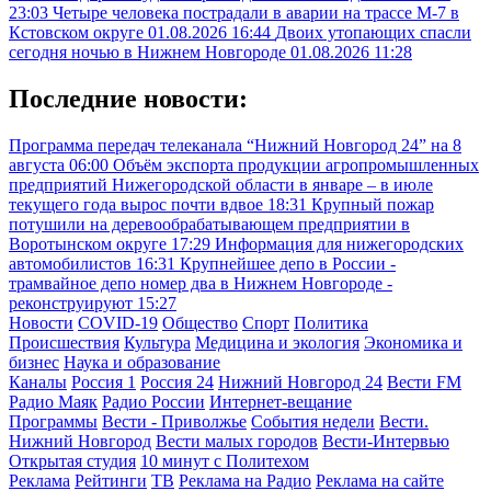
23:03
Четыре человека пострадали в аварии на трассе М-7 в
Кстовском округе
01.08.2026 16:44
Двоих утопающих спасли
сегодня ночью в Нижнем Новгороде
01.08.2026 11:28
Последние новости:
Программа передач телеканала “Нижний Новгород 24” на 8
августа
06:00
Объём экспорта продукции агропромышленных
предприятий Нижегородской области в январе – в июле
текущего года вырос почти вдвое
18:31
Крупный пожар
потушили на деревообрабатывающем предприятии в
Воротынском округе
17:29
Информация для нижегородских
автомобилистов
16:31
Крупнейшее депо в России -
трамвайное депо номер два в Нижнем Новгороде -
реконструируют
15:27
Новости
COVID-19
Общество
Спорт
Политика
Происшествия
Культура
Медицина и экология
Экономика и
бизнес
Наука и образование
Каналы
Россия 1
Россия 24
Нижний Новгород 24
Вести FM
Радио Маяк
Радио России
Интернет-вещание
Программы
Вести - Приволжье
События недели
Вести.
Нижний Новгород
Вести малых городов
Вести-Интервью
Открытая студия
10 минут с Политехом
Реклама
Рейтинги
ТВ
Реклама на Радио
Реклама на сайте