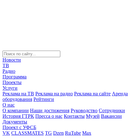
Новости
ТВ
Радио
Программа
Проекты
Услуги
Реклама на ТВ
Реклама на радио
Реклама на сайте
Аренда
оборудования
Рейтинги
О нас
О компании
Наши достижения
Руководство
Сотрудники
История ГТРК
Пресса о нас
Контакты
Музей
Вакансии
Документы
Проект с УФСБ
VK
CLASSMATES
TG
Dzen
RuTube
Max