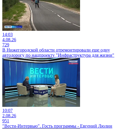
14:03
4.08.26
729
В Нижегородской области отремонтировали еще одну
автодорогу по нацпроекту "Инфраструктура для жизни"
10:07
2.08.26
951
"Вести-Интервью". Гость программы - Евгений Люлин