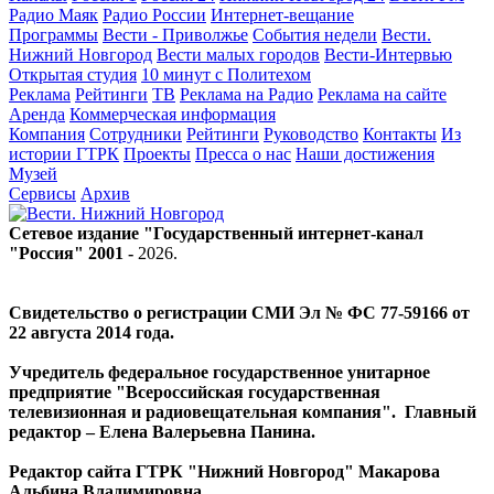
Радио Маяк
Радио России
Интернет-вещание
Программы
Вести - Приволжье
События недели
Вести.
Нижний Новгород
Вести малых городов
Вести-Интервью
Открытая студия
10 минут с Политехом
Реклама
Рейтинги
ТВ
Реклама на Радио
Реклама на сайте
Аренда
Коммерческая информация
Компания
Сотрудники
Рейтинги
Руководство
Контакты
Из
истории ГТРК
Проекты
Пресса о нас
Наши достижения
Музей
Сервисы
Архив
Сетевое издание "Государственный интернет-канал
"Россия" 2001 -
2026
.
Свидетельство о регистрации СМИ Эл № ФС 77-59166 от
22 августа 2014 года.
Учредитель федеральное государственное унитарное
предприятие "Всероссийская государственная
телевизионная и радиовещательная компания". Главный
редактор – Елена Валерьевна Панина.
Редактор сайта ГТРК "Нижний Новгород" Макарова
Альбина Владимировна