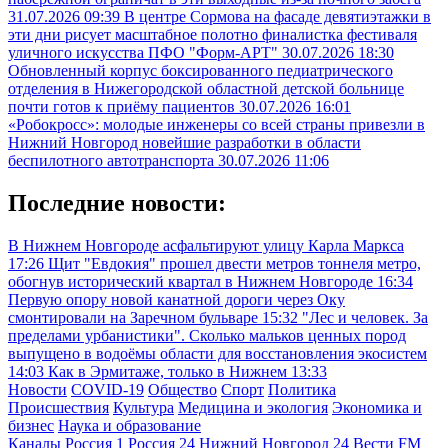
31.07.2026 09:39
В центре Сормова на фасаде девятиэтажки в
эти дни рисует масштабное полотно финалистка фестиваля
уличного искусства ПФО "Форм-АРТ"
30.07.2026 18:30
Обновленный корпус боксированного педиатрического
отделения в Нижегородской областной детской больнице
почти готов к приёму пациентов
30.07.2026 16:01
«Робокросс»: молодые инженеры со всей страны привезли в
Нижний Новгород новейшие разработки в области
беспилотного автотранспорта
30.07.2026 11:06
Последние новости:
В Нижнем Новгороде асфальтируют улицу Карла Маркса
17:26
Щит "Евдокия" прошел двести метров тоннеля метро,
обогнув исторический квартал в Нижнем Новгороде
16:34
Первую опору новой канатной дороги через Оку
смонтировали на Заречном бульваре
15:32
"Лес и человек. За
пределами урбанистики". Сколько мальков ценных пород
выпущено в водоёмы области для восстановления экосистем
14:03
Как в Эрмитаже, только в Нижнем
13:33
Новости
COVID-19
Общество
Спорт
Политика
Происшествия
Культура
Медицина и экология
Экономика и
бизнес
Наука и образование
Каналы
Россия 1
Россия 24
Нижний Новгород 24
Вести FM