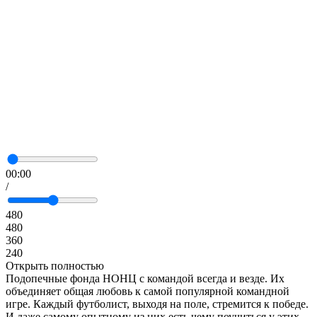
00:00
/
480
480
360
240
Открыть полностью
Подопечные фонда НОНЦ с командой всегда и везде. Их
объединяет общая любовь к самой популярной командной
игре. Каждый футболист, выходя на поле, стремится к победе.
И даже самому опытному из них есть чему поучиться у этих