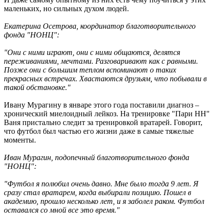
маленьких, но сильных духом людей.
Екатерина Осетрова, координатор благотворительного
фонда "НОНЦ":
"Они с ними играют, они с ними общаются, делятся
переживаниями, мечтами. Разговаривают как с равными.
Позже они с большим теплом вспоминают о таких
прекрасных встречах. Хвастаются друзьям, что побывали в
такой обстановке."
Ивану Мурагину в январе этого года поставили диагноз –
хронический миелоидный лейкоз. На тренировке "Пари НН"
Ваня пристально следит за тренировкой вратарей. Говорит,
что футбол был частью его жизни даже в самые тяжелые
моменты.
Иван Мурагин, подопечный благотворительного фонда
"НОНЦ":
"Футбол я полюбил очень давно. Мне было тогда 9 лет. Я
сразу стал вратарем, когда выбирали позицию. Пошел в
академию, прошло несколько лет, и я заболел раком. Футбол
оставался со мной все это время."