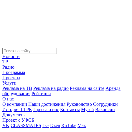
Новости
ТВ
Радио
Программа
Проекты
Услуги
Реклама на ТВ
Реклама на радио
Реклама на сайте
Аренда
оборудования
Рейтинги
О нас
О компании
Наши достижения
Руководство
Сотрудники
История ГТРК
Пресса о нас
Контакты
Музей
Вакансии
Документы
Проект с УФСБ
VK
CLASSMATES
TG
Dzen
RuTube
Max