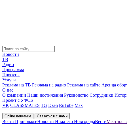
Новости
ТВ
Радио
Программа
Проекты
Услуги
Реклама на ТВ
Реклама на радио
Реклама на сайте
Аренда обор
О нас
О компании
Наши достижения
Руководство
Сотрудники
Истор
Проект с УФСБ
VK
CLASSMATES
TG
Dzen
RuTube
Max
Online вещание
Связаться с нами
Вести Приволжье
Новости Нижнего Новгорода
Вести
Местное вр