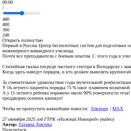
00:00
/
480
480
360
240
Открыть полностью
Первый в России Центр беспилотных систем для подготовки о
инженерного командного училища.
Почти все преподаватели с боевым опытом. С этого года в учи
Стихийная свалка посреди частного сектора в Володарске с мая
Когда здесь наведут порядок, и кто должен вывозить крупнога
За сомнительное удовольствие годы мучительной реабилитац
У 16-летнего пациента порядка 75 % ожог пламенем вольтовой ду
А у 11-летнего ребенка поражено около 90% поверхности тела! 
преддверии осенних каникул!
Чтобы не пропустить важнейшие новости:
Telegram
|
MAX
27 октября 2025 год ГТРК «Нижний Новгород» (видео)
Автор:
Татьяна Локтева
Поделиться: