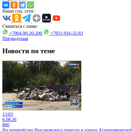
Наши соц. сети:
Связаться с нами:
+7904-90-20-200
+7951-916-32-83
Предыдущая
Новости по теме
13:03
6.08.26
860
На перекрёстке Высоковского проезда и улицы Агрономической