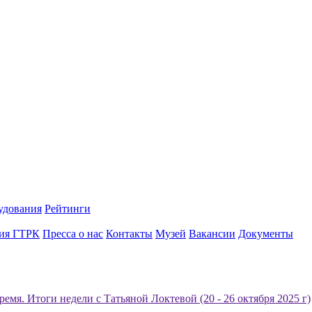
удования
Рейтинги
ия ГТРК
Пресса о нас
Контакты
Музей
Вакансии
Документы
емя. Итоги недели с Татьяной Локтевой (20 - 26 октября 2025 г)