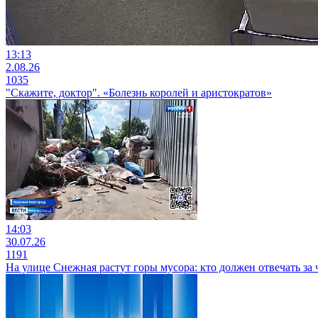
13:13
2.08.26
1035
"Скажите, доктор". «Болезнь королей и аристократов»
14:03
30.07.26
1191
На улице Снежная растут горы мусора: кто должен отвечать з