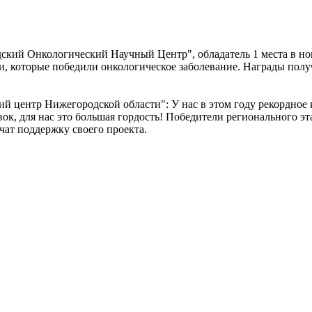
кий Онкологический Научный Центр", обладатель 1 места в но
и, которые победили онкологическое заболевание. Награды получ
центр Нижегородской области": У нас в этом году рекордное к
вок, для нас это большая гордость! Победители регионального э
ат поддержку своего проекта.