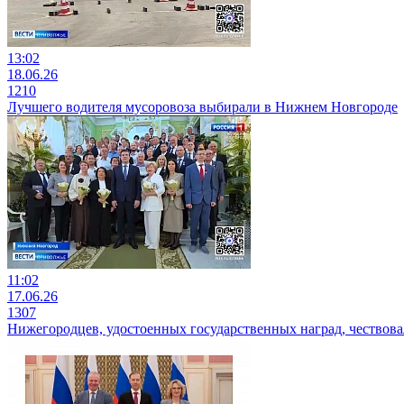
13:02
18.06.26
1210
Лучшего водителя мусоровоза выбирали в Нижнем Новгороде
11:02
17.06.26
1307
Нижегородцев, удостоенных государственных наград, чествов