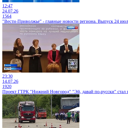
12:47
24.07.26
1564
"Вести-Приволжье" - главные новости региона. Выпуск 24 июля
23:30
14.07.26
1920
Проект ГТРК "Нижний Новгород" "Эй, давай по-русски" стал 