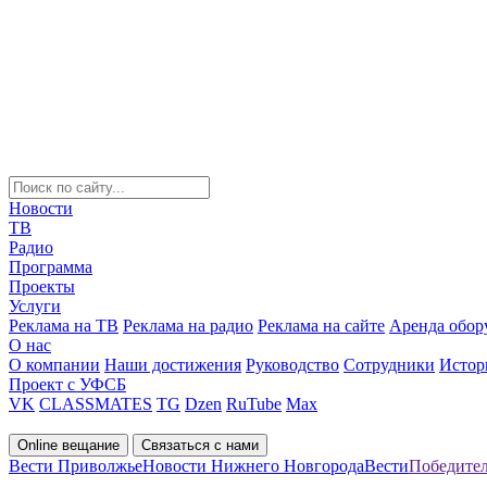
Новости
ТВ
Радио
Программа
Проекты
Услуги
Реклама на ТВ
Реклама на радио
Реклама на сайте
Аренда обор
О нас
О компании
Наши достижения
Руководство
Сотрудники
Истор
Проект с УФСБ
VK
CLASSMATES
TG
Dzen
RuTube
Max
Online вещание
Связаться с нами
Вести Приволжье
Новости Нижнего Новгорода
Вести
Победите