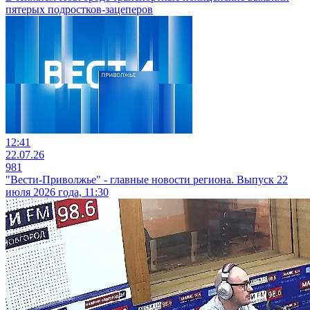
пятерых подростков-зацеперов
12:41
22.07.26
981
"Вести-Приволжье" - главные новости региона. Выпуск 22
июля 2026 года, 11:30