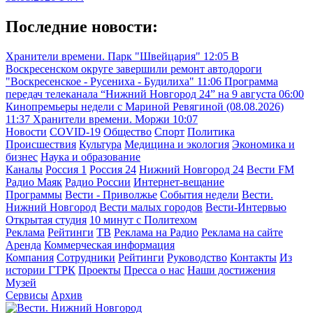
Последние новости:
Хранители времени. Парк "Швейцария"
12:05
В
Воскресенском округе завершили ремонт автодороги
"Воскресенское - Русениха - Будилиха"
11:06
Программа
передач телеканала “Нижний Новгород 24” на 9 августа
06:00
Кинопремьеры недели с Мариной Ревягиной (08.08.2026)
11:37
Хранители времени. Моржи
10:07
Новости
COVID-19
Общество
Спорт
Политика
Происшествия
Культура
Медицина и экология
Экономика и
бизнес
Наука и образование
Каналы
Россия 1
Россия 24
Нижний Новгород 24
Вести FM
Радио Маяк
Радио России
Интернет-вещание
Программы
Вести - Приволжье
События недели
Вести.
Нижний Новгород
Вести малых городов
Вести-Интервью
Открытая студия
10 минут с Политехом
Реклама
Рейтинги
ТВ
Реклама на Радио
Реклама на сайте
Аренда
Коммерческая информация
Компания
Сотрудники
Рейтинги
Руководство
Контакты
Из
истории ГТРК
Проекты
Пресса о нас
Наши достижения
Музей
Сервисы
Архив