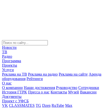
Новости
ТВ
Радио
Программа
Проекты
Услуги
Реклама на ТВ
Реклама на радио
Реклама на сайте
Аренда
оборудования
Рейтинги
О нас
О компании
Наши достижения
Руководство
Сотрудники
История ГТРК
Пресса о нас
Контакты
Музей
Вакансии
Документы
Проект с УФСБ
VK
CLASSMATES
TG
Dzen
RuTube
Max