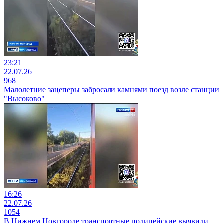
23:21
22.07.26
968
Малолетние зацеперы забросали камнями поезд возле станции
"Высоково"
16:26
22.07.26
1054
В Нижнем Новгороде транспортные полицейские выявили