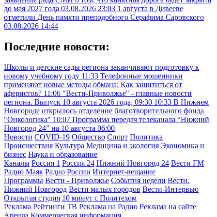
до мая 2027 года
03.08.2026 23:03
1 августа в Дивееве
отметили День памяти преподобного Серафима Саровского
03.08.2026 14:44
Последние новости:
Школы и детские сады региона заканчивают подготовку к
новому учебному году
11:33
Телефонные мошенники
применяют новые методы обмана: Как защититься от
аферистов?
11:06
"Вести-Приволжье" - главные новости
региона. Выпуск 10 августа 2026 года, 09:30
10:33
В Нижнем
Новгороде открылось отделение благотворительного фонда
"Онкологика"
10:07
Программа передач телеканала “Нижний
Новгород 24” на 10 августа
06:00
Новости
COVID-19
Общество
Спорт
Политика
Происшествия
Культура
Медицина и экология
Экономика и
бизнес
Наука и образование
Каналы
Россия 1
Россия 24
Нижний Новгород 24
Вести FM
Радио Маяк
Радио России
Интернет-вещание
Программы
Вести - Приволжье
События недели
Вести.
Нижний Новгород
Вести малых городов
Вести-Интервью
Открытая студия
10 минут с Политехом
Реклама
Рейтинги
ТВ
Реклама на Радио
Реклама на сайте
Аренда
Коммерческая информация