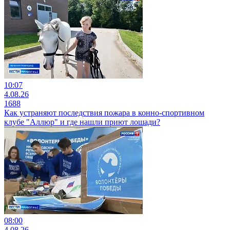
10:07
4.08.26
1688
Как устраняют последствия пожара в конно-спортивном
клубе "Аллюр" и где нашли приют лошади?
08:00
4.08.26