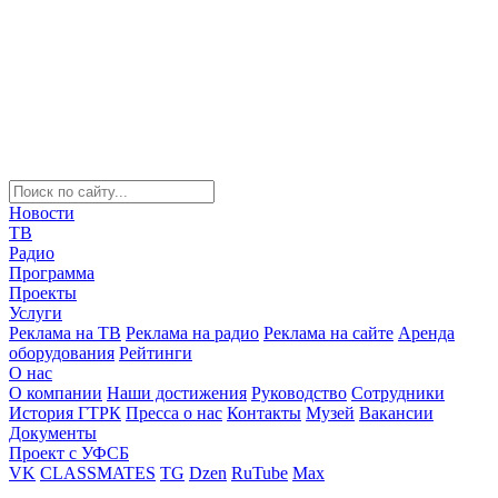
Новости
ТВ
Радио
Программа
Проекты
Услуги
Реклама на ТВ
Реклама на радио
Реклама на сайте
Аренда
оборудования
Рейтинги
О нас
О компании
Наши достижения
Руководство
Сотрудники
История ГТРК
Пресса о нас
Контакты
Музей
Вакансии
Документы
Проект с УФСБ
VK
CLASSMATES
TG
Dzen
RuTube
Max