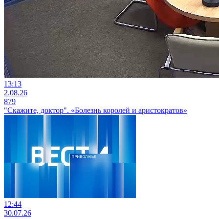
13:13
2.08.26
879
"Скажите, доктор". «Болезнь королей и аристократов»
12:44
30.07.26