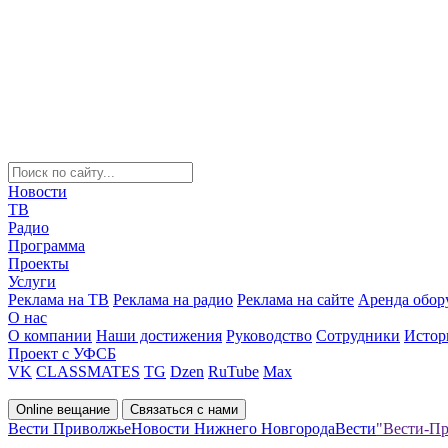
Новости
ТВ
Радио
Программа
Проекты
Услуги
Реклама на ТВ
Реклама на радио
Реклама на сайте
Аренда обор
О нас
О компании
Наши достижения
Руководство
Сотрудники
Истор
Проект с УФСБ
VK
CLASSMATES
TG
Dzen
RuTube
Max
Online вещание
Связаться с нами
Вести Приволжье
Новости Нижнего Новгорода
Вести
"Вести-Пр