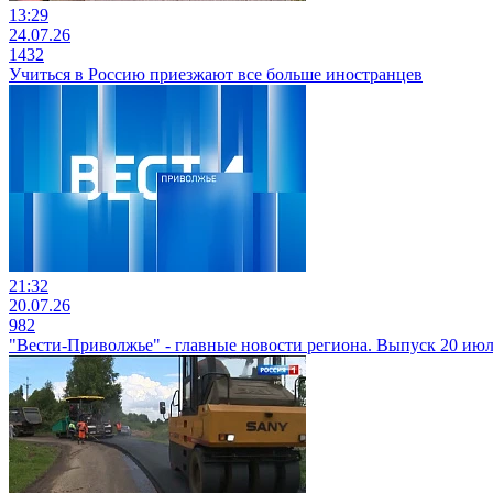
13:29
24.07.26
1432
Учиться в Россию приезжают все больше иностранцев
21:32
20.07.26
982
"Вести-Приволжье" - главные новости региона. Выпуск 20 июля