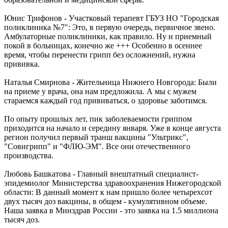
Юнис Трифонов - Участковый терапевт ГБУЗ НО "Городская
поликлиника №7": Это, в первую очередь, первичное звено.
Амбулаторные поликлиники, как правило. Ну и приемный
покой в больницах, конечно же +++ Особенно в осеннее
время, чтобы перенести грипп без осложнений, нужна
прививка.
Наталья Смирнова - Жительница Нижнего Новгорода: Были
на приеме у врача, она нам предложила. А мы с мужем
стараемся каждый год прививаться, о здоровье заботимся.
По опыту прошлых лет, пик заболеваемости гриппом
приходится на начало и середину января. Уже в конце августа
регион получил первый транш вакцины "Ультрикс",
"Совигрипп" и "ФЛЮ-ЭМ". Все они отечественного
производства.
Любовь Башкатова - Главный внештатный специалист-
эпидемиолог Министерства здравоохранения Нижегородской
области: В данный момент к нам пришло более четырехсот
двух тысяч доз вакцины, в общем - кумулятивном объеме.
Наша заявка в Минздрав России - это заявка на 1.5 миллиона
тысяч доз.