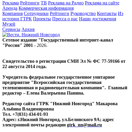
Реклама
Рейтинги
ТВ
Реклама на Радио
Реклама на сайте
Аренда
Коммерческая информация
Компания
Сотрудники
Рейтинги
Руководство
Контакты
Из
истории ГТРК
Проекты
Пресса о нас
Наши достижения
Музей
Сервисы
Архив
Сетевое издание "Государственный интернет-канал
"Россия" 2001 -
2026
.
Свидетельство о регистрации СМИ Эл № ФС 77-59166 от
22 августа 2014 года.
Учредитель федеральное государственное унитарное
предприятие "Всероссийская государственная
телевизионная и радиовещательная компания". Главный
редактор – Елена Валерьевна Панина.
Редактор сайта ГТРК "Нижний Новгород" Макарова
Альбина Владимировна
Тел. +7(831) 434-01-93
Адрес: г.Нижний Новгород, ул.Белинского 9А; адрес
электронной почты редакции
gtrk_nn@mail.ru