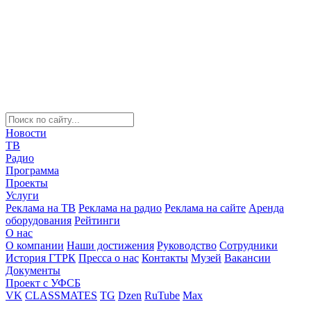
Новости
ТВ
Радио
Программа
Проекты
Услуги
Реклама на ТВ
Реклама на радио
Реклама на сайте
Аренда
оборудования
Рейтинги
О нас
О компании
Наши достижения
Руководство
Сотрудники
История ГТРК
Пресса о нас
Контакты
Музей
Вакансии
Документы
Проект с УФСБ
VK
CLASSMATES
TG
Dzen
RuTube
Max