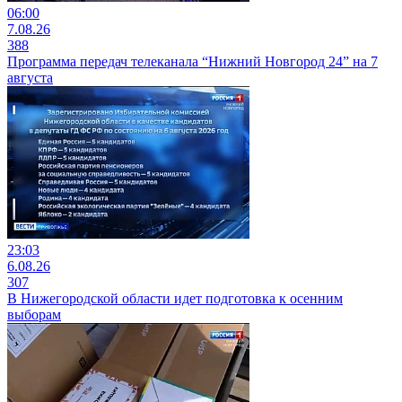
06:00
7.08.26
388
Программа передач телеканала “Нижний Новгород 24” на 7
августа
23:03
6.08.26
307
В Нижегородской области идет подготовка к осенним
выборам