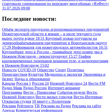
стартовали соревнования по морскому многоборью «ЯлФест»
31.07.2026 09:08
Последние новости:
Объём экспорта продукции агропромышленных предприятий
Нижегородской области в январе – в июле текущего года
вырос почти вдвое
18:31
Крупный пожар потушили на
деревообрабатывающем предприятии в Воротынском округе
17:29
Информация для нижегородских автомобилистов
16:31
Крупнейшее депо в России - трамвайное депо номер два в
Нижнем Новгороде - реконструируют
15:27
График
кратковременных перерывов вещания теле- и радиопрограмм
в Нижнем Новгороде
15:02
Новости
COVID-19
Общество
Спорт
Политика
Происшествия
Культура
Медицина и экология
Экономика и
бизнес
Наука и образование
Каналы
Россия 1
Россия 24
Нижний Новгород 24
Вести FM
Радио Маяк
Радио России
Интернет-вещание
Программы
Вести - Приволжье
События недели
Вести.
Нижний Новгород
Вести малых городов
Вести-Интервью
Открытая студия
10 минут с Политехом
Реклама
Рейтинги
ТВ
Реклама на Радио
Реклама на сайте
Аренда
Коммерческая информация