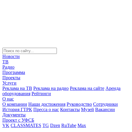
Новости
ТВ
Радио
Программа
Проекты
Услуги
Реклама на ТВ
Реклама на радио
Реклама на сайте
Аренда
оборудования
Рейтинги
О нас
О компании
Наши достижения
Руководство
Сотрудники
История ГТРК
Пресса о нас
Контакты
Музей
Вакансии
Документы
Проект с УФСБ
VK
CLASSMATES
TG
Dzen
RuTube
Max