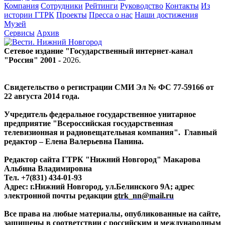
Компания
Сотрудники
Рейтинги
Руководство
Контакты
Из
истории ГТРК
Проекты
Пресса о нас
Наши достижения
Музей
Сервисы
Архив
Сетевое издание "Государственный интернет-канал
"Россия" 2001 -
2026
.
Свидетельство о регистрации СМИ Эл № ФС 77-59166 от
22 августа 2014 года.
Учредитель федеральное государственное унитарное
предприятие "Всероссийская государственная
телевизионная и радиовещательная компания". Главный
редактор – Елена Валерьевна Панина.
Редактор сайта ГТРК "Нижний Новгород" Макарова
Альбина Владимировна
Тел. +7(831) 434-01-93
Адрес: г.Нижний Новгород, ул.Белинского 9А; адрес
электронной почты редакции
gtrk_nn@mail.ru
Все права на любые материалы, опубликованные на сайте,
защищены в соответствии с российским и международным