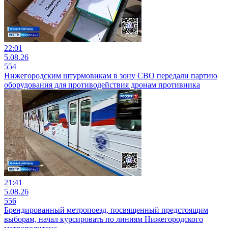
22:01
5.08.26
554
Нижегородским штурмовикам в зону СВО передали партию
оборудования для противодействия дронам противника
21:41
5.08.26
556
Брендированный метропоезд, посвященный предстоящим
выборам, начал курсировать по линиям Нижегородского