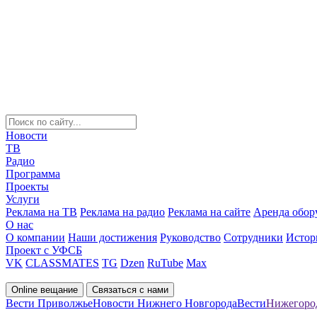
Новости
ТВ
Радио
Программа
Проекты
Услуги
Реклама на ТВ
Реклама на радио
Реклама на сайте
Аренда обор
О нас
О компании
Наши достижения
Руководство
Сотрудники
Истор
Проект с УФСБ
VK
CLASSMATES
TG
Dzen
RuTube
Max
Online вещание
Связаться с нами
Вести Приволжье
Новости Нижнего Новгорода
Вести
Нижегород