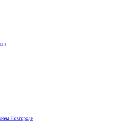
отр
жнем Новгороде