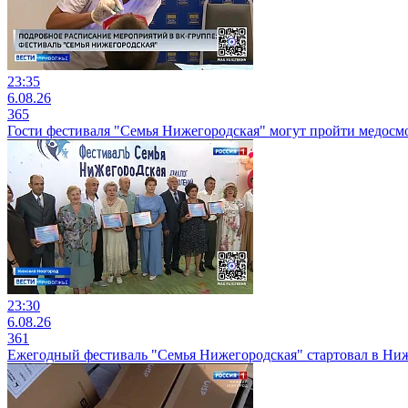
23:35
6.08.26
365
Гости фестиваля "Семья Нижегородская" могут пройти медосм
23:30
6.08.26
361
Ежегодный фестиваль "Семья Нижегородская" стартовал в Ни