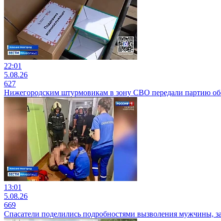
22:01
5.08.26
627
Нижегородским штурмовикам в зону СВО передали партию обо
13:01
5.08.26
669
Спасатели поделились подробностями вызволения мужчины, з