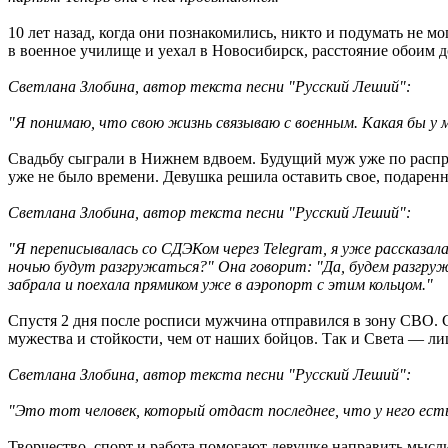
10 лет назад, когда они познакомились, никто и подумать не м
в военное училище и уехал в Новосибирск, расстояние обоим до
Светлана Злобина, автор текста песни "Русский Леший":
"Я понимаю, что свою жизнь связываю с военным. Какая бы у ме
Свадьбу сыграли в Нижнем вдвоем. Будущий муж уже по распр
уже не было времени. Девушка решила оставить свое, подаренно
Светлана Злобина, автор текста песни "Русский Леший":
"Я переписывалась со СДЭКом через Telegram, я уже рассказа
ночью будут разгружаться?" Она говорит: "Да, будем разгружа
забрала и поехала прямиком уже в аэропорт с этим кольцом."
Спустя 2 дня после росписи мужчина отправился в зону СВО. С
мужества и стойкости, чем от наших бойцов. Так и Света — ли
Светлана Злобина, автор текста песни "Русский Леший":
"Это тот человек, который отдаст последнее, что у него есть,
Творчество, спорт и работа помогают девушке направить мысли