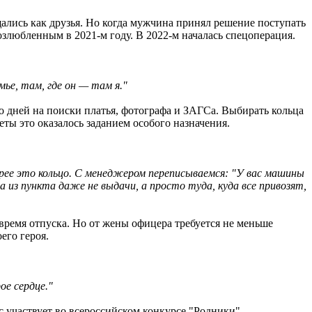
щались как друзья. Но когда мужчина принял решение поступать
озлюбленным в 2021-м году. В 2022-м началась спецоперация.
мье, там, где он — там я."
 дней на поиски платья, фотографа и ЗАГСа. Выбирать кольца
еты это оказалось заданием особого назначения.
трее это кольцо. С менеджером переписываемся: "У вас машины
 из пункта даже не выдачи, а просто туда, куда все привозят,
 время отпуска. Но от жены офицера требуется не меньше
его героя.
ое сердце."
с участвует во всероссийском конкурсе "Родники".