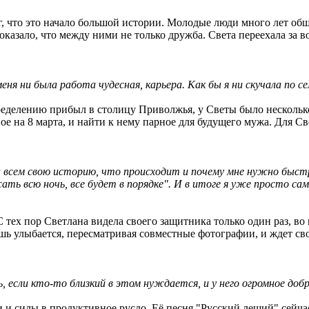
ог, что это начало большой истории. Молодые люди много лет об
казало, что между ними не только дружба. Света переехала за в
ня ни была работа чудесная, карьера. Как бы я ни скучала по се
еделению прибыл в столицу Приволжья, у Светы было несколько
е на 8 марта, и найти к нему парное для будущего мужа. Для Св
ла всем свою историю, что происходит и почему мне нужно быс
ть всю ночь, все будет в порядке". И в итоге я уже просто сама
 тех пор Светлана видела своего защитника только один раз, во
шь улыбается, пересматривая совместные фотографии, и ждет сво
 если кто-то близкий в этом нуждается, и у него огромное добр
 и силы в продуктивное русло. Её песня "Русский леший" сейча