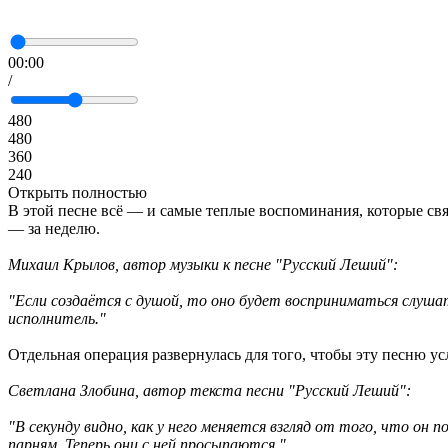
00:00
/
480
480
360
240
Открыть полностью
В этой песне всё — и самые теплые воспоминания, которые свя
— за неделю.
Михаил Крылов, автор музыки к песне "Русский Леший":
"Если создаётся с душой, то оно будет восприниматься слуша
исполнитель."
Отдельная операция развернулась для того, чтобы эту песню ус
Светлана Злобина, автор текста песни "Русский Леший":
"В секунду видно, как у него меняется взгляд от того, что он
парням. Теперь они с ней просыпаются."