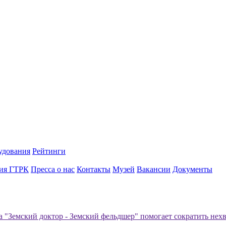
удования
Рейтинги
ия ГТРК
Пресса о нас
Контакты
Музей
Вакансии
Документы
 "Земский доктор - Земский фельдшер" помогает сократить нех