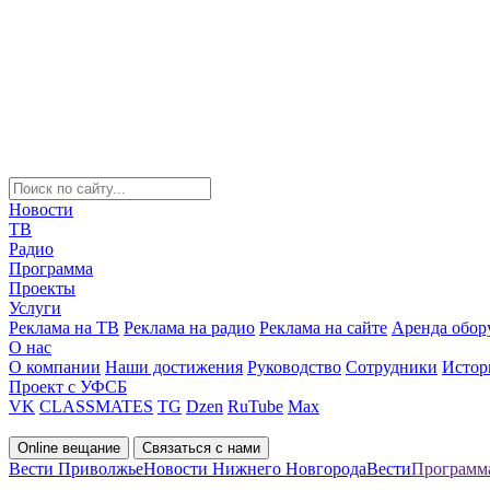
Новости
ТВ
Радио
Программа
Проекты
Услуги
Реклама на ТВ
Реклама на радио
Реклама на сайте
Аренда обор
О нас
О компании
Наши достижения
Руководство
Сотрудники
Истор
Проект с УФСБ
VK
CLASSMATES
TG
Dzen
RuTube
Max
Online вещание
Связаться с нами
Вести Приволжье
Новости Нижнего Новгорода
Вести
Программа