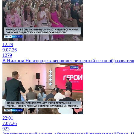
12:29
9.07.26
1279
В Нижнем Новгороде завершился четвертый сезон образовател
22:01
7.07.26
923