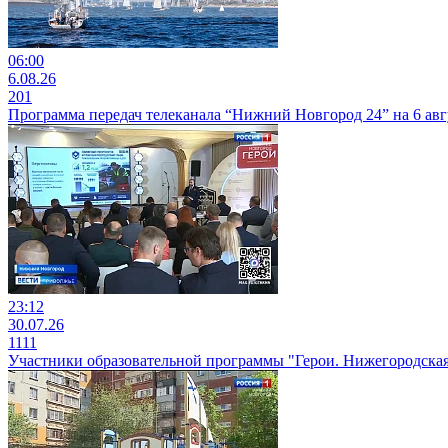
06:00
6.08.26
201
Программа передач телеканала “Нижний Новгород 24” на 6 авг
23:12
30.07.26
1111
Участники образовательной программы "Герои. Нижегородская