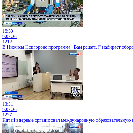
18:33
9.07.26
1212
В Нижнем Новгороде программа "Вам решать!" набирает обор
13:31
9.07.26
1237
Китай впервые организовал международную образовательную 