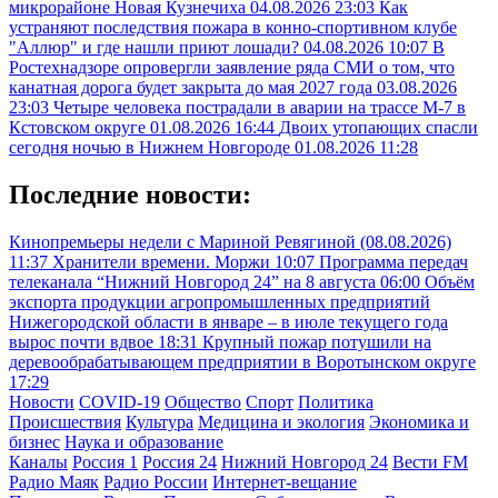
микрорайоне Новая Кузнечиха
04.08.2026 23:03
Как
устраняют последствия пожара в конно-спортивном клубе
"Аллюр" и где нашли приют лошади?
04.08.2026 10:07
В
Ростехнадзоре опровергли заявление ряда СМИ о том, что
канатная дорога будет закрыта до мая 2027 года
03.08.2026
23:03
Четыре человека пострадали в аварии на трассе М-7 в
Кстовском округе
01.08.2026 16:44
Двоих утопающих спасли
сегодня ночью в Нижнем Новгороде
01.08.2026 11:28
Последние новости:
Кинопремьеры недели с Мариной Ревягиной (08.08.2026)
11:37
Хранители времени. Моржи
10:07
Программа передач
телеканала “Нижний Новгород 24” на 8 августа
06:00
Объём
экспорта продукции агропромышленных предприятий
Нижегородской области в январе – в июле текущего года
вырос почти вдвое
18:31
Крупный пожар потушили на
деревообрабатывающем предприятии в Воротынском округе
17:29
Новости
COVID-19
Общество
Спорт
Политика
Происшествия
Культура
Медицина и экология
Экономика и
бизнес
Наука и образование
Каналы
Россия 1
Россия 24
Нижний Новгород 24
Вести FM
Радио Маяк
Радио России
Интернет-вещание