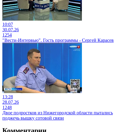
10:07
30.07.26
1254
"Вести-Интервью". Гость программы - Сергей Карасев
13:28
28.07.26
1248
Двое подростков из Нижегородской области пытались
поджечь вышку сотовой связи
Комментарии