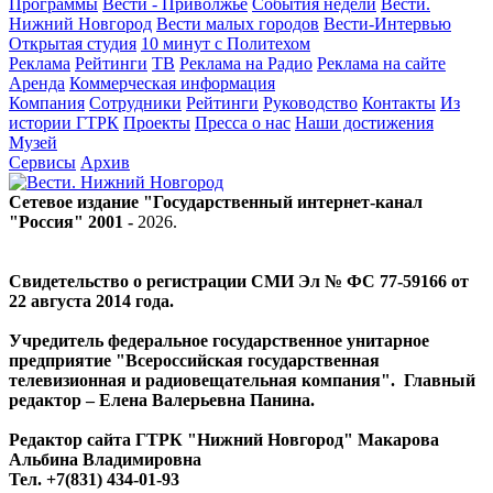
Программы
Вести - Приволжье
События недели
Вести.
Нижний Новгород
Вести малых городов
Вести-Интервью
Открытая студия
10 минут с Политехом
Реклама
Рейтинги
ТВ
Реклама на Радио
Реклама на сайте
Аренда
Коммерческая информация
Компания
Сотрудники
Рейтинги
Руководство
Контакты
Из
истории ГТРК
Проекты
Пресса о нас
Наши достижения
Музей
Сервисы
Архив
Сетевое издание "Государственный интернет-канал
"Россия" 2001 -
2026
.
Свидетельство о регистрации СМИ Эл № ФС 77-59166 от
22 августа 2014 года.
Учредитель федеральное государственное унитарное
предприятие "Всероссийская государственная
телевизионная и радиовещательная компания". Главный
редактор – Елена Валерьевна Панина.
Редактор сайта ГТРК "Нижний Новгород" Макарова
Альбина Владимировна
Тел. +7(831) 434-01-93