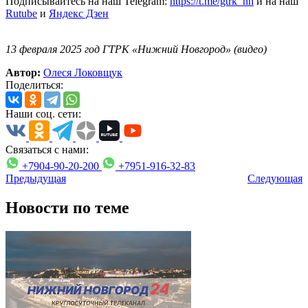
Подписывайтесь на наш Telegram:
https://t.me/gtrk_nn
и на наш
Rutube
и
Яндекс Дзен
13 февраля 2025 год ГТРК «Нижний Новгород» (видео)
Автор:
Олеся Локовщук
Поделиться:
Наши соц. сети:
Связаться с нами:
+7904-90-20-200
+7951-916-32-83
Предыдущая
Следующая
Новости по теме