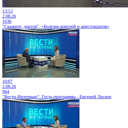
13:13
2.08.26
1036
"Скажите, доктор". «Болезнь королей и аристократов»
10:07
2.08.26
964
"Вести-Интервью". Гость программы - Евгений Люлин