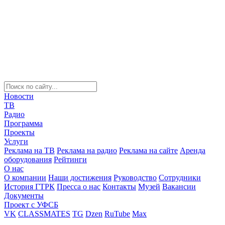
Новости
ТВ
Радио
Программа
Проекты
Услуги
Реклама на ТВ
Реклама на радио
Реклама на сайте
Аренда
оборудования
Рейтинги
О нас
О компании
Наши достижения
Руководство
Сотрудники
История ГТРК
Пресса о нас
Контакты
Музей
Вакансии
Документы
Проект с УФСБ
VK
CLASSMATES
TG
Dzen
RuTube
Max