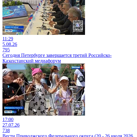
11:29
5.08.26
795
Сегодня Петербурге завершается третий Российско-
Казахстанский медиафорум
17:00
27.07.26
738
Вести Приволжского Федерального округа (20 - 26 июля 2026