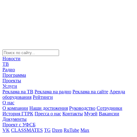
Новости
ТВ
Радио
Программа
Проекты
Услуги
Реклама на ТВ
Реклама на радио
Реклама на сайте
Аренда
оборудования
Рейтинги
О нас
О компании
Наши достижения
Руководство
Сотрудники
История ГТРК
Пресса о нас
Контакты
Музей
Вакансии
Документы
Проект с УФСБ
VK
CLASSMATES
TG
Dzen
RuTube
Max