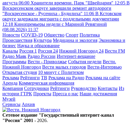
августа
06:00
Хранители времени. Парк "Швейцария"
12:05
В
Воскресенском округе завершили ремонт автодороги
"Воскресенское - Русениха - Будилиха"
11:06
В Кстовском
округе задержали мигранта с поддельными документами
12:18
Кинопремьеры недели с Мариной Ревягиной
(08.08.2026)
11:37
Новости
COVID-19
Общество
Спорт
Политика
Происшествия
Культура
Медицина и экология
Экономика и
бизнес
Наука и образование
Каналы
Россия 1
Россия 24
Нижний Новгород 24
Вести FM
Радио Маяк
Радио России
Интернет-вещание
Программы
Вести - Приволжье
События недели
Вести.
Нижний Новгород
Вести малых городов
Вести-Интервью
Открытая студия
10 минут с Политехом
Реклама
Рейтинги
ТВ
Реклама на Радио
Реклама на сайте
Аренда
Коммерческая информация
Компания
Сотрудники
Рейтинги
Руководство
Контакты
Из
истории ГТРК
Проекты
Пресса о нас
Наши достижения
Музей
Сервисы
Архив
Сетевое издание "Государственный интернет-канал
"Россия" 2001 -
2026
.