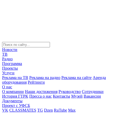
Новости
ТВ
Радио
Программа
Проекты
Услуги
Реклама на ТВ
Реклама на радио
Реклама на сайте
Аренда
оборудования
Рейтинги
О нас
О компании
Наши достижения
Руководство
Сотрудники
История ГТРК
Пресса о нас
Контакты
Музей
Вакансии
Документы
Проект с УФСБ
VK
CLASSMATES
TG
Dzen
RuTube
Max