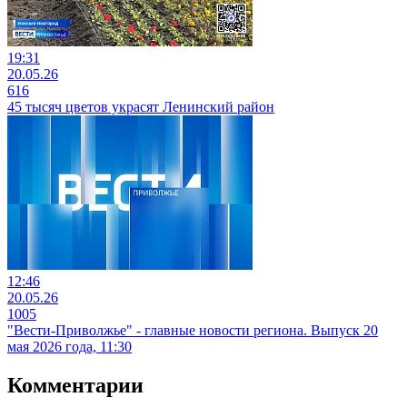
19:31
20.05.26
616
45 тысяч цветов украсят Ленинский район
12:46
20.05.26
1005
"Вести-Приволжье" - главные новости региона. Выпуск 20
мая 2026 года, 11:30
Комментарии