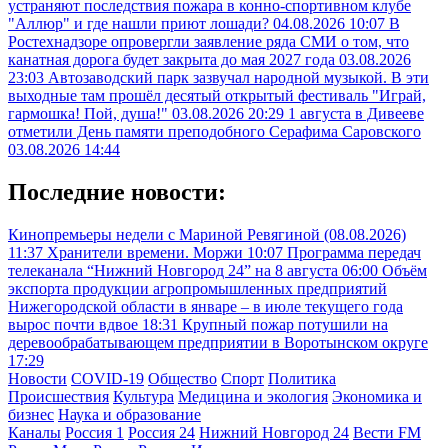
устраняют последствия пожара в конно-спортивном клубе
"Аллюр" и где нашли приют лошади?
04.08.2026 10:07
В
Ростехнадзоре опровергли заявление ряда СМИ о том, что
канатная дорога будет закрыта до мая 2027 года
03.08.2026
23:03
Автозаводский парк зазвучал народной музыкой. В эти
выходные там прошёл десятый открытый фестиваль "Играй,
гармошка! Пой, душа!"
03.08.2026 20:29
1 августа в Дивееве
отметили День памяти преподобного Серафима Саровского
03.08.2026 14:44
Последние новости:
Кинопремьеры недели с Мариной Ревягиной (08.08.2026)
11:37
Хранители времени. Моржи
10:07
Программа передач
телеканала “Нижний Новгород 24” на 8 августа
06:00
Объём
экспорта продукции агропромышленных предприятий
Нижегородской области в январе – в июле текущего года
вырос почти вдвое
18:31
Крупный пожар потушили на
деревообрабатывающем предприятии в Воротынском округе
17:29
Новости
COVID-19
Общество
Спорт
Политика
Происшествия
Культура
Медицина и экология
Экономика и
бизнес
Наука и образование
Каналы
Россия 1
Россия 24
Нижний Новгород 24
Вести FM