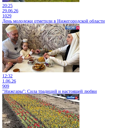
20:25
29.06.26
1029
День молодежи отметили в Нижегородской области
12:32
1.06.26
909
"Нижгары": Сила традиций и настоящей любви