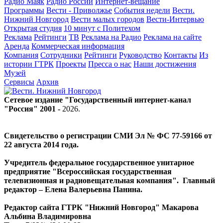
Радио Маяк
Радио России
Интернет-вещание
Программы
Вести - Приволжье
События недели
Вести.
Нижний Новгород
Вести малых городов
Вести-Интервью
Открытая студия
10 минут с Политехом
Реклама
Рейтинги
ТВ
Реклама на Радио
Реклама на сайте
Аренда
Коммерческая информация
Компания
Сотрудники
Рейтинги
Руководство
Контакты
Из
истории ГТРК
Проекты
Пресса о нас
Наши достижения
Музей
Сервисы
Архив
Сетевое издание "Государственный интернет-канал
"Россия" 2001 -
2026
.
Свидетельство о регистрации СМИ Эл № ФС 77-59166 от
22 августа 2014 года.
Учредитель федеральное государственное унитарное
предприятие "Всероссийская государственная
телевизионная и радиовещательная компания". Главный
редактор – Елена Валерьевна Панина.
Редактор сайта ГТРК "Нижний Новгород" Макарова
Альбина Владимировна