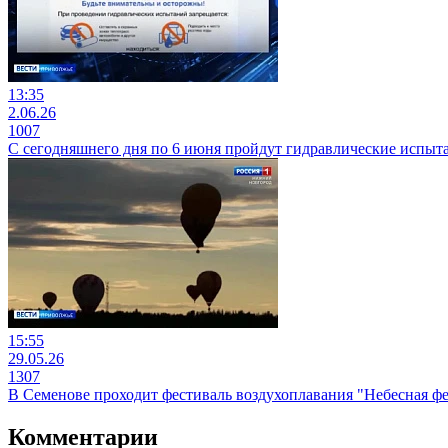
13:35
2.06.26
1007
С сегодняшнего дня по 6 июня пройдут гидравлические испыт
15:55
29.05.26
1307
В Семенове проходит фестиваль воздухоплавания "Небесная ф
Комментарии