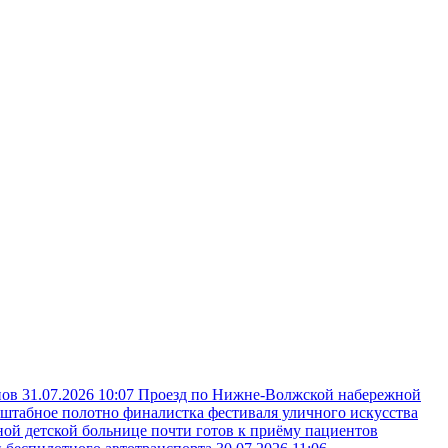
пов
31.07.2026 10:07
Проезд по Нижне-Волжской набережной
сштабное полотно финалистка фестиваля уличного искусства
ой детской больнице почти готов к приёму пациентов