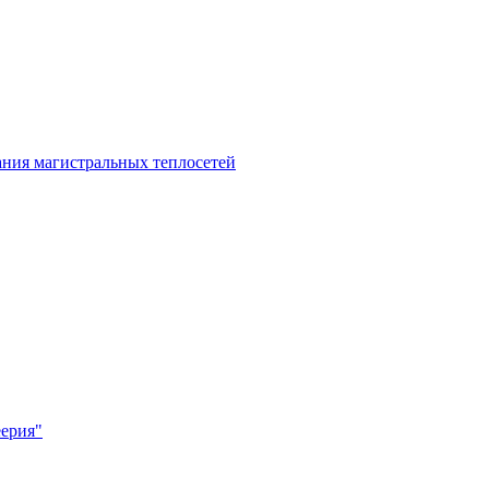
ания магистральных теплосетей
еерия"