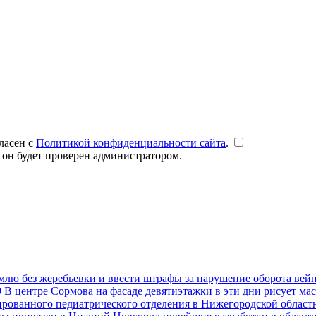
ласен с
Политикой конфиденциальности сайта
.
 он будет проверен администратором.
емлю без жеребьевки и ввести штрафы за нарушение оборота вей
9
В центре Сормова на фасаде девятиэтажки в эти дни рисует ма
рованного педиатрического отделения в Нижегородской областн