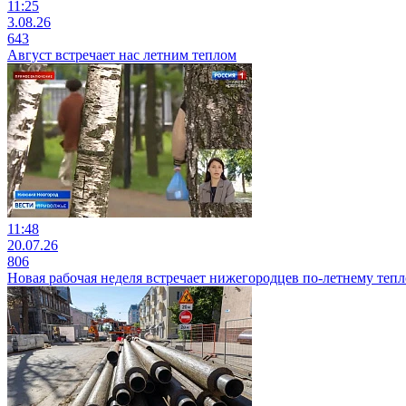
11:25
3.08.26
643
Август встречает нас летним теплом
11:48
20.07.26
806
Новая рабочая неделя встречает нижегородцев по-летнему теп