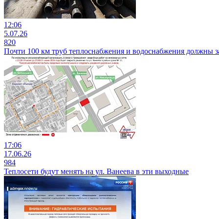
12:06
5.07.26
820
Почти 100 км труб теплоснабжения и водоснабжения должны з
17:06
17.06.26
984
Теплосети будут менять на ул. Ванеева в эти выходные