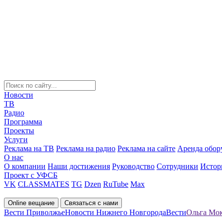
Новости
ТВ
Радио
Программа
Проекты
Услуги
Реклама на ТВ
Реклама на радио
Реклама на сайте
Аренда обор
О нас
О компании
Наши достижения
Руководство
Сотрудники
Истор
Проект с УФСБ
VK
CLASSMATES
TG
Dzen
RuTube
Max
Online вещание
Связаться с нами
Вести Приволжье
Новости Нижнего Новгорода
Вести
Ольга Мок