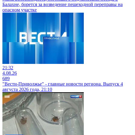
Балахне, борется за возведение пешеходной переправы на
опасном участке
21:32
4.08.26
689
"Вести-Приволжье" - главные новости региона. Выпуск 4
августа 2026 года, 21:10