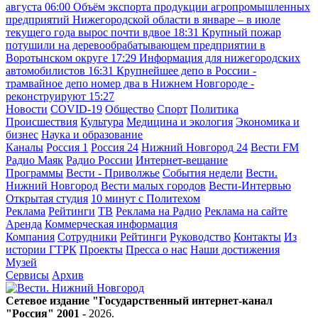
августа
06:00
Объём экспорта продукции агропромышленных
предприятий Нижегородской области в январе – в июле
текущего года вырос почти вдвое
18:31
Крупный пожар
потушили на деревообрабатывающем предприятии в
Воротынском округе
17:29
Информация для нижегородских
автомобилистов
16:31
Крупнейшее депо в России -
трамвайное депо номер два в Нижнем Новгороде -
реконструируют
15:27
Новости
COVID-19
Общество
Спорт
Политика
Происшествия
Культура
Медицина и экология
Экономика и
бизнес
Наука и образование
Каналы
Россия 1
Россия 24
Нижний Новгород 24
Вести FM
Радио Маяк
Радио России
Интернет-вещание
Программы
Вести - Приволжье
События недели
Вести.
Нижний Новгород
Вести малых городов
Вести-Интервью
Открытая студия
10 минут с Политехом
Реклама
Рейтинги
ТВ
Реклама на Радио
Реклама на сайте
Аренда
Коммерческая информация
Компания
Сотрудники
Рейтинги
Руководство
Контакты
Из
истории ГТРК
Проекты
Пресса о нас
Наши достижения
Музей
Сервисы
Архив
Сетевое издание "Государственный интернет-канал
"Россия" 2001 -
2026
.