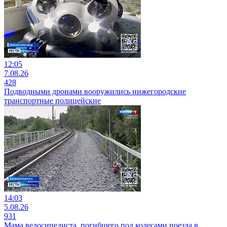
12:05
7.08.26
428
Подводными дронами вооружились нижегородские
транспортные полицейские
14:03
5.08.26
931
Мама велосипедиста, погибшего под колесами поезда в