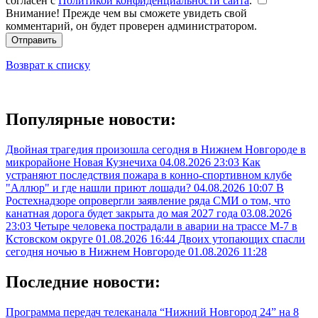
согласен с
Политикой конфиденциальности сайта
.
Внимание! Прежде чем вы сможете увидеть свой
комментарий, он будет проверен администратором.
Отправить
Возврат к списку
Популярные новости:
Двойная трагедия произошла сегодня в Нижнем Новгороде в
микрорайоне Новая Кузнечиха
04.08.2026 23:03
Как
устраняют последствия пожара в конно-спортивном клубе
"Аллюр" и где нашли приют лошади?
04.08.2026 10:07
В
Ростехнадзоре опровергли заявление ряда СМИ о том, что
канатная дорога будет закрыта до мая 2027 года
03.08.2026
23:03
Четыре человека пострадали в аварии на трассе М-7 в
Кстовском округе
01.08.2026 16:44
Двоих утопающих спасли
сегодня ночью в Нижнем Новгороде
01.08.2026 11:28
Последние новости:
Программа передач телеканала “Нижний Новгород 24” на 8