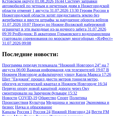
Кстовском округе
01.08.2026 16:44
Систему заправки
автомобилей по четным и нечетным дням в Нижегородской
области отменят 1 августа
31.07.2026 13:30
Героям России в
Нижегородской области хотят предоставить землю без
жеребьевки и ввести штрафы за нарушение оборота вейпов
31.07.2026 10:07
Проезд по Нижне-Волжской набережной
ограничат в эти выходные из-за ночного забега
31.07.2026
09:39
ProВодник: В акватории Горьковского водохранилища
стартовали соревнования по морскому многоборью «ЯлФест»
31.07.2026 09:08
Последние новости:
Программа передач телеканала “Нижний Новгород 24” на 7
августа
06:00
Важная информация для телезрителей
19:07
В
Нижнем Новгороде асфальтируют улицу Карла Маркса
17:26
Щит "Евдокия" прошел двести метров тоннеля метро,
обогнув исторический квартал в Нижнем Новгороде
16:34
Первую опору новой канатной дороги через Оку
смонтировали на Заречном бульваре
15:32
Новости
COVID-19
Общество
Спорт
Политика
Происшествия
Культура
Медицина и экология
Экономика и
бизнес
Наука и образование
Каналы
Россия 1
Россия 24
Нижний Новгород 24
Вести FM