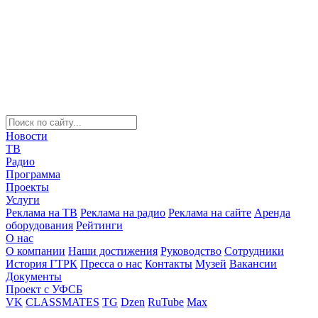
Новости
ТВ
Радио
Программа
Проекты
Услуги
Реклама на ТВ
Реклама на радио
Реклама на сайте
Аренда
оборудования
Рейтинги
О нас
О компании
Наши достижения
Руководство
Сотрудники
История ГТРК
Пресса о нас
Контакты
Музей
Вакансии
Документы
Проект с УФСБ
VK
CLASSMATES
TG
Dzen
RuTube
Max