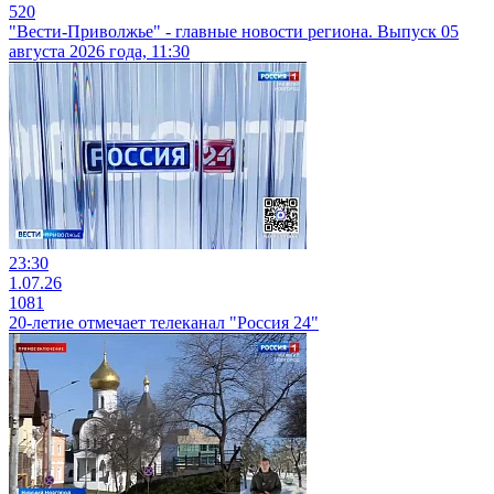
520
"Вести-Приволжье" - главные новости региона. Выпуск 05
августа 2026 года, 11:30
23:30
1.07.26
1081
20-летие отмечает телеканал "Россия 24"