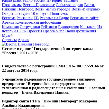
Радио Маяк
Радио России
Интернет-вещание
Программы
Вести - Приволжье
События недели
Вести.
Нижний Новгород
Вести малых городов
Вести-Интервью
Открытая студия
10 минут с Политехом
Реклама
Рейтинги
ТВ
Реклама на Радио
Реклама на сайте
Аренда
Коммерческая информация
Компания
Сотрудники
Рейтинги
Руководство
Контакты
Из
истории ГТРК
Проекты
Пресса о нас
Наши достижения
Музей
Сервисы
Архив
Сетевое издание "Государственный интернет-канал
"Россия" 2001 -
2026
.
Свидетельство о регистрации СМИ Эл № ФС 77-59166 от
22 августа 2014 года.
Учредитель федеральное государственное унитарное
предприятие "Всероссийская государственная
телевизионная и радиовещательная компания". Главный
редактор – Елена Валерьевна Панина.
Редактор сайта ГТРК "Нижний Новгород" Макарова
Альбина Владимировна