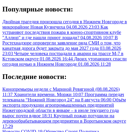
Популярные новости:
Двойная трагедия произошла сегодня в Нижнем Новгороде в
микрорайоне Новая Кузнечиха
04.08.2026 23:03
Как
устраняют последствия пожара в конно-спортивном клубе
"Аллюр" и где нашли приют лошади?
04.08.2026 10:07
В
Ростехнадзоре опровергли заявление ряда СМИ о том, что
канатная дорога будет закрыта до мая 2027 года
03.08.2026
23:03
Четыре человека пострадали в аварии на трассе М-7 в
Кстовском округе
01.08.2026 16:44
Двоих утопающих спасли
сегодня ночью в Нижнем Новгороде
01.08.2026 11:28
Последние новости:
Кинопремьеры недели с Мариной Ревягиной (08.08.2026)
11:37
Хранители времени. Моржи
10:07
Программа передач
телеканала “Нижний Новгород 24” на 8 августа
06:00
Объём
экспорта продукции агропромышленных предприятий
Нижегородской области в январе – в июле текущего года
вырос почти вдвое
18:31
Крупный пожар потушили на
деревообрабатывающем предприятии в Воротынском округе
17:29
Новости
COVID-19
Общество
Спорт
Политика