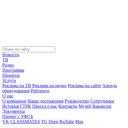
Новости
ТВ
Радио
Программа
Проекты
Услуги
Реклама на ТВ
Реклама на радио
Реклама на сайте
Аренда
оборудования
Рейтинги
О нас
О компании
Наши достижения
Руководство
Сотрудники
История ГТРК
Пресса о нас
Контакты
Музей
Вакансии
Документы
Проект с УФСБ
VK
CLASSMATES
TG
Dzen
RuTube
Max