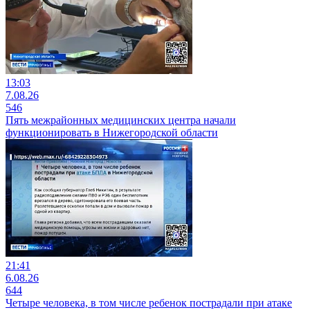
13:03
7.08.26
546
Пять межрайонных медицинских центра начали
функционировать в Нижегородской области
21:41
6.08.26
644
Четыре человека, в том числе ребенок пострадали при атаке