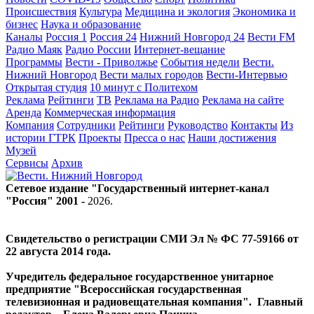
Происшествия
Культура
Медицина и экология
Экономика и
бизнес
Наука и образование
Каналы
Россия 1
Россия 24
Нижний Новгород 24
Вести FM
Радио Маяк
Радио России
Интернет-вещание
Программы
Вести - Приволжье
События недели
Вести.
Нижний Новгород
Вести малых городов
Вести-Интервью
Открытая студия
10 минут с Политехом
Реклама
Рейтинги
ТВ
Реклама на Радио
Реклама на сайте
Аренда
Коммерческая информация
Компания
Сотрудники
Рейтинги
Руководство
Контакты
Из
истории ГТРК
Проекты
Пресса о нас
Наши достижения
Музей
Сервисы
Архив
Сетевое издание "Государственный интернет-канал
"Россия" 2001 -
2026
.
Свидетельство о регистрации СМИ Эл № ФС 77-59166 от
22 августа 2014 года.
Учредитель федеральное государственное унитарное
предприятие "Всероссийская государственная
телевизионная и радиовещательная компания". Главный