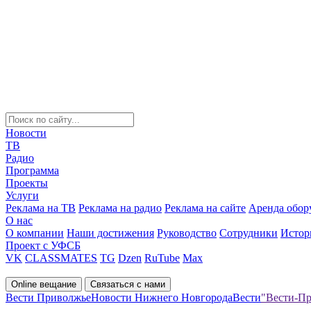
Новости
ТВ
Радио
Программа
Проекты
Услуги
Реклама на ТВ
Реклама на радио
Реклама на сайте
Аренда обор
О нас
О компании
Наши достижения
Руководство
Сотрудники
Истор
Проект с УФСБ
VK
CLASSMATES
TG
Dzen
RuTube
Max
Online вещание
Связаться с нами
Вести Приволжье
Новости Нижнего Новгорода
Вести
"Вести-Пр