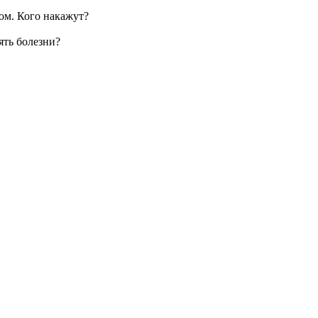
ом. Кого накажут?
ять болезни?