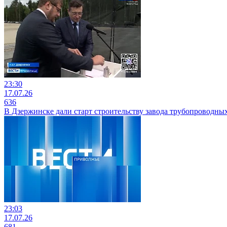
23:30
17.07.26
636
В Дзержинске дали старт строительству завода трубопроводны
23:03
17.07.26
681