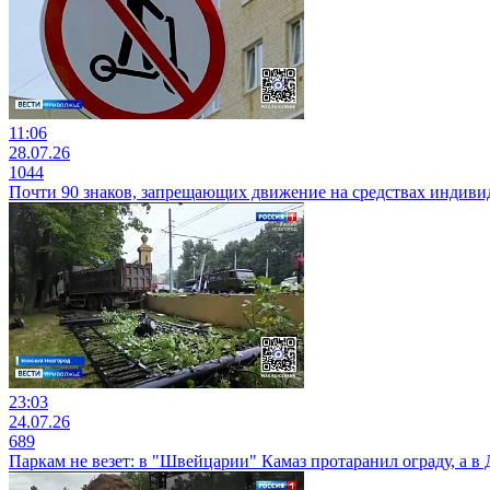
11:06
28.07.26
1044
Почти 90 знаков, запрещающих движение на средствах индиви
23:03
24.07.26
689
Паркам не везет: в "Швейцарии" Камаз протаранил ограду, а в