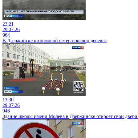
23:21
29.07.26
964
В Дзержинске штормовой ветер повалил деревья
13:30
29.07.26
946
Здание школы имени Молева в Дзержинске откроет свои двери 