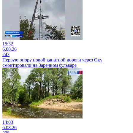
15:32
6.08.26
243
Первую опору новой канатной дороги через Оку
смонтировали на Заречном бульваре
14:03
6.08.26
298