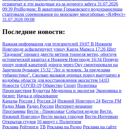
ограничат в эти выходные из-за ночного забега
31.07.2026
09:39
ProВодник: В акватории Горьковского водохранилища
стартовали соревнования по морскому многоборью «ЯлФест»
31.07.2026 09:08
Последние новости:
Важная информация для телезрителей
19:07
В Нижнем
Новгороде асфальтируют улицу Карла Маркса
17:26
Щит
"Евдокия" прошел двести метров тоннеля метро, обогнув
исторический квартал в Нижнем Новгороде
16:34
Первую
опору новой канатной дороги через Оку смонтировали на
Заречном бульваре
15:32
"Лес и человек. За пределами
урбанистики". Сколько мальков ценных пород выпущено в
водоёмы области для восстановления экосистем
14:03
Новости
COVID-19
Общество
Спорт
Политика
Происшествия
Культура
Медицина и экология
Экономика и
бизнес
Наука и образование
Каналы
Россия 1
Россия 24
Нижний Новгород 24
Вести FM
Радио Маяк
Радио России
Интернет-вещание
Программы
Вести - Приволжье
События недели
Вести.
Нижний Новгород
Вести малых городов
Вести-Интервью
Открытая студия
10 минут с Политехом
Реклама
Рейтинги
ТВ
Реклама на Радио
Реклама на сайте