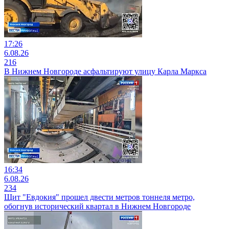
17:26
6.08.26
216
В Нижнем Новгороде асфальтируют улицу Карла Маркса
16:34
6.08.26
234
Щит "Евдокия" прошел двести метров тоннеля метро,
обогнув исторический квартал в Нижнем Новгороде