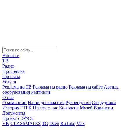
Новости
ТВ
Радио
Программа
Проекты
Услуги
Реклама на ТВ
Реклама на радио
Реклама на сайте
Аренда
оборудования
Рейтинги
О нас
О компании
Наши достижения
Руководство
Сотрудники
История ГТРК
Пресса о нас
Контакты
Музей
Вакансии
Документы
Проект с УФСБ
VK
CLASSMATES
TG
Dzen
RuTube
Max