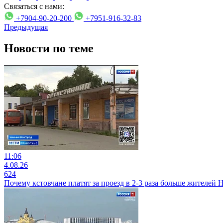
Связаться с нами:
+7904-90-20-200
+7951-916-32-83
Предыдущая
Новости по теме
11:06
4.08.26
624
Почему кстовчане платят за проезд в 2-3 раза больше жителей