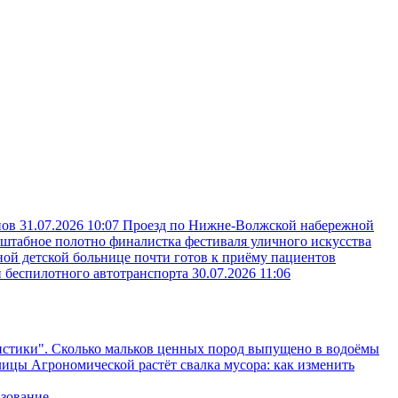
пов
31.07.2026 10:07
Проезд по Нижне-Волжской набережной
сштабное полотно финалистка фестиваля уличного искусства
ой детской больнице почти готов к приёму пациентов
и беспилотного автотранспорта
30.07.2026 11:06
нистики". Сколько мальков ценных пород выпущено в водоёмы
лицы Агрономической растёт свалка мусора: как изменить
азование