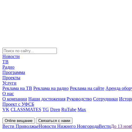
Новости
ТВ
Радио
Программа
Проекты
Услуги
Реклама на ТВ
Реклама на радио
Реклама на сайте
Аренда обор
О нас
О компании
Наши достижения
Руководство
Сотрудники
Истор
Проект с УФСБ
VK
CLASSMATES
TG
Dzen
RuTube
Max
Online вещание
Связаться с нами
Вести Приволжье
Новости Нижнего Новгорода
Вести
До 13 ноя