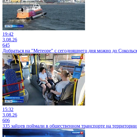
19:42
3.08.26
645
Добраться на "Метеоре" с сегодняшнего дня можно до Сокольс
15:32
3.08.26
606
335 зайцев поймали в общественном транспорте на территори