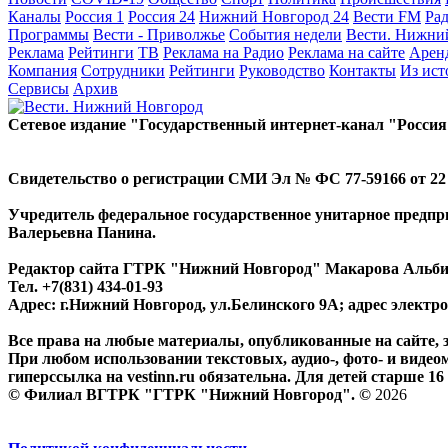
Каналы
Россия 1
Россия 24
Нижний Новгород 24
Вести FM
Ра
Программы
Вести - Приволжье
События недели
Вести. Нижни
Реклама
Рейтинги
ТВ
Реклама на Радио
Реклама на сайте
Арен
Компания
Сотрудники
Рейтинги
Руководство
Контакты
Из ис
Сервисы
Архив
Сетевое издание "Государственный интернет-канал "Россия
Свидетельство о регистрации СМИ Эл № ФС 77-59166 от 22 а
Учредитель федеральное государственное унитарное предп
Валерьевна Панина.
Редактор сайта ГТРК "Нижний Новгород" Макарова Альб
Тел. +7(831) 434-01-93
Адрес: г.Нижний Новгород, ул.Белинского 9А; адрес элект
Все права на любые материалы, опубликованные на сайте,
При любом использовании текстовых, аудио-, фото- и видео
гиперссылка на vestinn.ru обязательна. Для детей старше 16 
© Филиал ВГТРК "ГТРК "Нижний Новгород". ©
2026