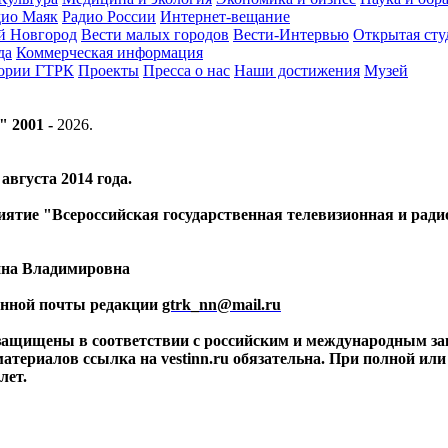
дио Маяк
Радио России
Интернет-вещание
й Новгород
Вести малых городов
Вести-Интервью
Открытая сту
да
Коммерческая информация
тории ГТРК
Проекты
Пресса о нас
Наши достижения
Музей
" 2001 -
2026
.
вгуста 2014 года.
риятие "Всероссийская государственная телевизионная и ра
ина Владимировна
ронной почты редакции
gtrk_nn@mail.ru
 защищены в соответствии с российским и международным за
материалов ссылка на vestinn.ru обязательна. При полной ил
лет.