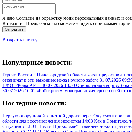
Я даю Согласие на обработку моих персональных данных и сог
Внимание! Прежде чем вы сможете увидеть свой комментарий,
Отправить
Возврат к списку
Популярные новости:
Героям России в Нижегородской области хотят предоставить з
ограничат в эти выходные из-за ночного забега
31.07.2026 09:3
ПФО "Форм-АРТ"
30.07.2026 18:30
Обновленный корпус бокси
30.07.2026 16:01
«Робокросс»: молодые инженеры со всей стра
Последние новости:
Первую опору новой канатной дороги через Оку смонтировали
области для восстановления экосистем
14:03
Как в Эрмитаже, 
ситуацию?
13:03
"Вести-Приволжье" - главные новости региона
Новости
COVID-19
Общество
Спорт
Политика
Происшествия