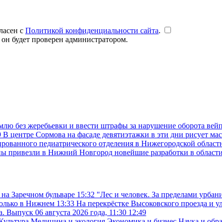
ласен с
Политикой конфиденциальности сайта
.
 он будет проверен администратором.
емлю без жеребьевки и ввести штрафы за нарушение оборота вей
9
В центре Сормова на фасаде девятиэтажки в эти дни рисует ма
рованного педиатрического отделения в Нижегородской областн
ны привезли в Нижний Новгород новейшие разработки в област
 на Заречном бульваре
15:32
"Лес и человек. За пределами урба
только в Нижнем
13:33
На перекрёстке Высоковского проезда и у
. Выпуск 06 августа 2026 года, 11:30
12:49
Культура
Медицина и экология
Экономика и бизнес
Наука и обр