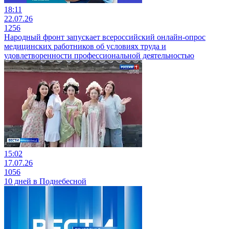
18:11
22.07.26
1256
Народный фронт запускает всероссийский онлайн-опрос
медицинских работников об условиях труда и
удовлетворенности профессиональной деятельностью
15:02
17.07.26
1056
10 дней в Поднебесной