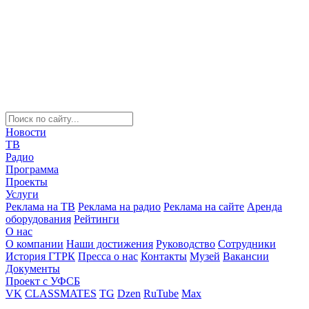
Новости
ТВ
Радио
Программа
Проекты
Услуги
Реклама на ТВ
Реклама на радио
Реклама на сайте
Аренда
оборудования
Рейтинги
О нас
О компании
Наши достижения
Руководство
Сотрудники
История ГТРК
Пресса о нас
Контакты
Музей
Вакансии
Документы
Проект с УФСБ
VK
CLASSMATES
TG
Dzen
RuTube
Max