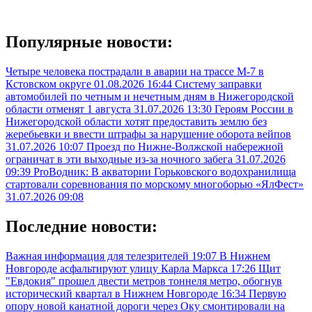
Популярные новости:
Четыре человека пострадали в аварии на трассе М-7 в
Кстовском округе
01.08.2026 16:44
Систему заправки
автомобилей по четным и нечетным дням в Нижегородской
области отменят 1 августа
31.07.2026 13:30
Героям России в
Нижегородской области хотят предоставить землю без
жеребьевки и ввести штрафы за нарушение оборота вейпов
31.07.2026 10:07
Проезд по Нижне-Волжской набережной
ограничат в эти выходные из-за ночного забега
31.07.2026
09:39
ProВодник: В акватории Горьковского водохранилища
стартовали соревнования по морскому многоборью «ЯлФест»
31.07.2026 09:08
Последние новости:
Важная информация для телезрителей
19:07
В Нижнем
Новгороде асфальтируют улицу Карла Маркса
17:26
Щит
"Евдокия" прошел двести метров тоннеля метро, обогнув
исторический квартал в Нижнем Новгороде
16:34
Первую
опору новой канатной дороги через Оку смонтировали на