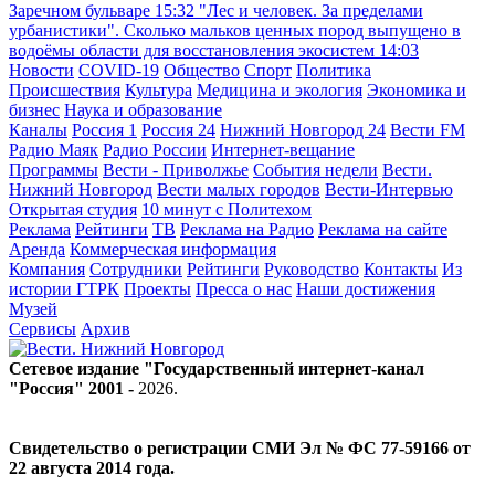
Заречном бульваре
15:32
"Лес и человек. За пределами
урбанистики". Сколько мальков ценных пород выпущено в
водоёмы области для восстановления экосистем
14:03
Новости
COVID-19
Общество
Спорт
Политика
Происшествия
Культура
Медицина и экология
Экономика и
бизнес
Наука и образование
Каналы
Россия 1
Россия 24
Нижний Новгород 24
Вести FM
Радио Маяк
Радио России
Интернет-вещание
Программы
Вести - Приволжье
События недели
Вести.
Нижний Новгород
Вести малых городов
Вести-Интервью
Открытая студия
10 минут с Политехом
Реклама
Рейтинги
ТВ
Реклама на Радио
Реклама на сайте
Аренда
Коммерческая информация
Компания
Сотрудники
Рейтинги
Руководство
Контакты
Из
истории ГТРК
Проекты
Пресса о нас
Наши достижения
Музей
Сервисы
Архив
Сетевое издание "Государственный интернет-канал
"Россия" 2001 -
2026
.
Свидетельство о регистрации СМИ Эл № ФС 77-59166 от
22 августа 2014 года.