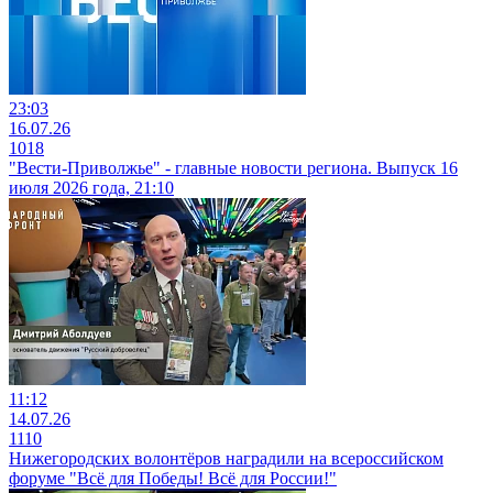
23:03
16.07.26
1018
"Вести-Приволжье" - главные новости региона. Выпуск 16
июля 2026 года, 21:10
11:12
14.07.26
1110
Нижегородских волонтёров наградили на всероссийском
форуме "Всё для Победы! Всё для России!"