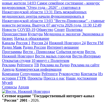
новые жители
14:03
Самое семейное состязание - конкурс
видеороликов "Отец года - 2026" - стартовал в
Нижегородской области
13:31
Пять межрайонных
медицинских центра начали функционировать в
Нижегородской области
13:03
"Вести-Приволжье" - главные
новости региона. Выпуск 07 августа 2026 года, 11:30
12:49
Новости
COVID-19
Общество
Спорт
Политика
Происшествия
Культура
Медицина и экология
Экономика и
бизнес
Наука и образование
Каналы
Россия 1
Россия 24
Нижний Новгород 24
Вести FM
Радио Маяк
Радио России
Интернет-вещание
Программы
Вести - Приволжье
События недели
Вести.
Нижний Новгород
Вести малых городов
Вести-Интервью
Открытая студия
10 минут с Политехом
Реклама
Рейтинги
ТВ
Реклама на Радио
Реклама на сайте
Аренда
Коммерческая информация
Компания
Сотрудники
Рейтинги
Руководство
Контакты
Из
истории ГТРК
Проекты
Пресса о нас
Наши достижения
Музей
Сервисы
Архив
Сетевое издание "Государственный интернет-канал
"Россия" 2001 -
2026
.