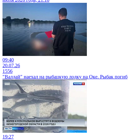
09:40
20.07.26
1556
"Валдай" наехал на рыбацкую лодку на Оке. Рыбак погиб
19:27