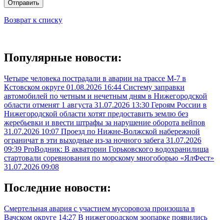
Отправить
Возврат к списку
Популярные новости:
Четыре человека пострадали в аварии на трассе М-7 в
Кстовском округе
01.08.2026 16:44
Систему заправки
автомобилей по четным и нечетным дням в Нижегородской
области отменят 1 августа
31.07.2026 13:30
Героям России в
Нижегородской области хотят предоставить землю без
жеребьевки и ввести штрафы за нарушение оборота вейпов
31.07.2026 10:07
Проезд по Нижне-Волжской набережной
ограничат в эти выходные из-за ночного забега
31.07.2026
09:39
ProВодник: В акватории Горьковского водохранилища
стартовали соревнования по морскому многоборью «ЯлФест»
31.07.2026 09:08
Последние новости:
Смертельная авария с участием мусоровоза произошла в
Вачском округе
14:27
В нижегородском зоопарке появились