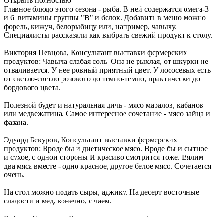
Открыть полностью
Главное блюдо этого сезона - рыба. В ней содержатся омега-3
и 6, витамины группы "В" и белок. Добавить в меню можно
форель, кижуч, белорыбицу или, например, чавычу.
Специалисты рассказали как выбрать свежий продукт к столу.
Виктория Певцова, Консультант выставки фермерских
продуктов: Чавыча слабая соль. Она не рыхлая, от шкурки не
отваливается. У нее ровный приятный цвет. У лососевых есть
от светло-светло розового до темно-темно, практически до
бордового цвета.
Полезной будет и натуральная дичь - мясо маралов, кабанов
или медвежатина. Самое интересное сочетание - мясо зайца и
фазана.
Эдуард Бекуров, Консультант выставки фермерских
продуктов: Вроде бы и диетическое мясо. Вроде бы и сытное
и сухое, с одной стороны И красиво смотрится тоже. Вялим
два мяса вместе - одно красное, другое белое мясо. Сочетается
очень.
На стол можно подать сыры, аджику. На десерт восточные
сладости и мед, конечно, с чаем.