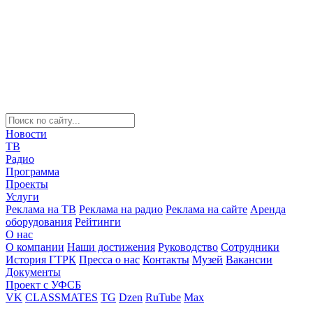
Новости
ТВ
Радио
Программа
Проекты
Услуги
Реклама на ТВ
Реклама на радио
Реклама на сайте
Аренда
оборудования
Рейтинги
О нас
О компании
Наши достижения
Руководство
Сотрудники
История ГТРК
Пресса о нас
Контакты
Музей
Вакансии
Документы
Проект с УФСБ
VK
CLASSMATES
TG
Dzen
RuTube
Max