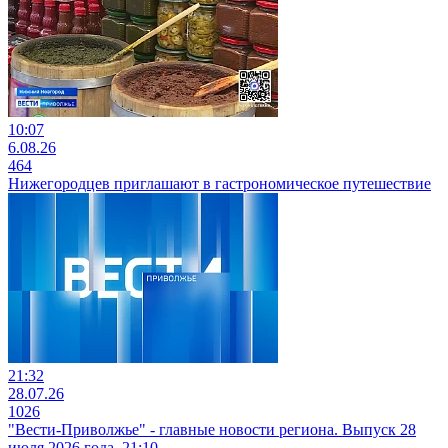
10:07
6.08.26
464
Нижегородцев приглашают в гастрономическое путешествие
21:32
28.07.26
1026
"Вести-Приволжье" - главные новости региона. Выпуск 28
июля 2026 года, 21:10