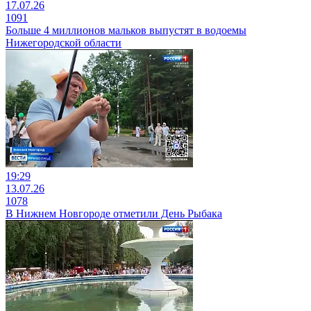
17.07.26
1091
Больше 4 миллионов мальков выпустят в водоемы
Нижегородской области
19:29
13.07.26
1078
В Нижнем Новгороде отметили День Рыбака