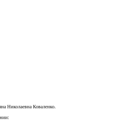
яна Николаевна Коваленко.
ении: