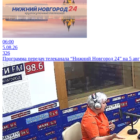
06:00
5.08.26
326
Программа передач телеканала “Нижний Новгород 24” на 5 авг