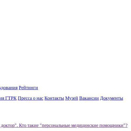
удования
Рейтинги
ия ГТРК
Пресса о нас
Контакты
Музей
Вакансии
Документы
 доктор". Кто такие "персональные медицинские помощники"?