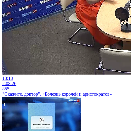
13:13
2.08.26
855
"Скажите, доктор". «Болезнь королей и аристократов»