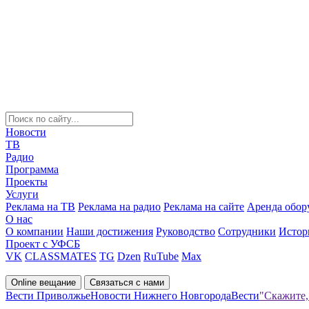
Новости
ТВ
Радио
Программа
Проекты
Услуги
Реклама на ТВ
Реклама на радио
Реклама на сайте
Аренда обор
О нас
О компании
Наши достижения
Руководство
Сотрудники
Истор
Проект с УФСБ
VK
CLASSMATES
TG
Dzen
RuTube
Max
Online вещание
Связаться с нами
Вести Приволжье
Новости Нижнего Новгорода
Вести
"Скажите,