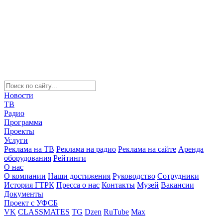
Новости
ТВ
Радио
Программа
Проекты
Услуги
Реклама на ТВ
Реклама на радио
Реклама на сайте
Аренда
оборудования
Рейтинги
О нас
О компании
Наши достижения
Руководство
Сотрудники
История ГТРК
Пресса о нас
Контакты
Музей
Вакансии
Документы
Проект с УФСБ
VK
CLASSMATES
TG
Dzen
RuTube
Max