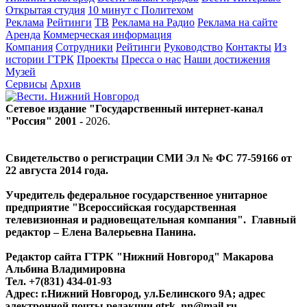
Открытая студия
10 минут с Политехом
Реклама
Рейтинги
ТВ
Реклама на Радио
Реклама на сайте
Аренда
Коммерческая информация
Компания
Сотрудники
Рейтинги
Руководство
Контакты
Из
истории ГТРК
Проекты
Пресса о нас
Наши достижения
Музей
Сервисы
Архив
Сетевое издание "Государственный интернет-канал
"Россия" 2001 -
2026
.
Свидетельство о регистрации СМИ Эл № ФС 77-59166 от
22 августа 2014 года.
Учредитель федеральное государственное унитарное
предприятие "Всероссийская государственная
телевизионная и радиовещательная компания". Главный
редактор – Елена Валерьевна Панина.
Редактор сайта ГТРК "Нижний Новгород" Макарова
Альбина Владимировна
Тел. +7(831) 434-01-93
Адрес: г.Нижний Новгород, ул.Белинского 9А; адрес
электронной почты редакции
gtrk_nn@mail.ru