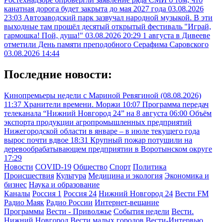
канатная дорога будет закрыта до мая 2027 года
03.08.2026
23:03
Автозаводский парк зазвучал народной музыкой. В эти
выходные там прошёл десятый открытый фестиваль "Играй,
гармошка! Пой, душа!"
03.08.2026 20:29
1 августа в Дивееве
отметили День памяти преподобного Серафима Саровского
03.08.2026 14:44
Последние новости:
Кинопремьеры недели с Мариной Ревягиной (08.08.2026)
11:37
Хранители времени. Моржи
10:07
Программа передач
телеканала “Нижний Новгород 24” на 8 августа
06:00
Объём
экспорта продукции агропромышленных предприятий
Нижегородской области в январе – в июле текущего года
вырос почти вдвое
18:31
Крупный пожар потушили на
деревообрабатывающем предприятии в Воротынском округе
17:29
Новости
COVID-19
Общество
Спорт
Политика
Происшествия
Культура
Медицина и экология
Экономика и
бизнес
Наука и образование
Каналы
Россия 1
Россия 24
Нижний Новгород 24
Вести FM
Радио Маяк
Радио России
Интернет-вещание
Программы
Вести - Приволжье
События недели
Вести.
Нижний Новгород
Вести малых городов
Вести-Интервью