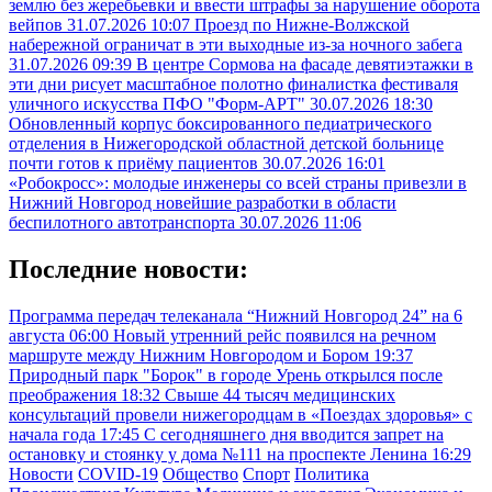
землю без жеребьевки и ввести штрафы за нарушение оборота
вейпов
31.07.2026 10:07
Проезд по Нижне-Волжской
набережной ограничат в эти выходные из-за ночного забега
31.07.2026 09:39
В центре Сормова на фасаде девятиэтажки в
эти дни рисует масштабное полотно финалистка фестиваля
уличного искусства ПФО "Форм-АРТ"
30.07.2026 18:30
Обновленный корпус боксированного педиатрического
отделения в Нижегородской областной детской больнице
почти готов к приёму пациентов
30.07.2026 16:01
«Робокросс»: молодые инженеры со всей страны привезли в
Нижний Новгород новейшие разработки в области
беспилотного автотранспорта
30.07.2026 11:06
Последние новости:
Программа передач телеканала “Нижний Новгород 24” на 6
августа
06:00
Новый утренний рейс появился на речном
маршруте между Нижним Новгородом и Бором
19:37
Природный парк "Борок" в городе Урень открылся после
преображения
18:32
Свыше 44 тысяч медицинских
консультаций провели нижегородцам в «Поездах здоровья» с
начала года
17:45
С сегодняшнего дня вводится запрет на
остановку и стоянку у дома №111 на проспекте Ленина
16:29
Новости
COVID-19
Общество
Спорт
Политика