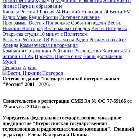
Происшествия
Культура
Медицина и экология
Экономика и
бизнес
Наука и образование
Каналы
Россия 1
Россия 24
Нижний Новгород 24
Вести FM
Радио Маяк
Радио России
Интернет-вещание
Программы
Вести - Приволжье
События недели
Вести.
Нижний Новгород
Вести малых городов
Вести-Интервью
Открытая студия
10 минут с Политехом
Реклама
Рейтинги
ТВ
Реклама на Радио
Реклама на сайте
Аренда
Коммерческая информация
Компания
Сотрудники
Рейтинги
Руководство
Контакты
Из
истории ГТРК
Проекты
Пресса о нас
Наши достижения
Музей
Сервисы
Архив
Сетевое издание "Государственный интернет-канал
"Россия" 2001 -
2026
.
Свидетельство о регистрации СМИ Эл № ФС 77-59166 от
22 августа 2014 года.
Учредитель федеральное государственное унитарное
предприятие "Всероссийская государственная
телевизионная и радиовещательная компания". Главный
редактор – Елена Валерьевна Панина.