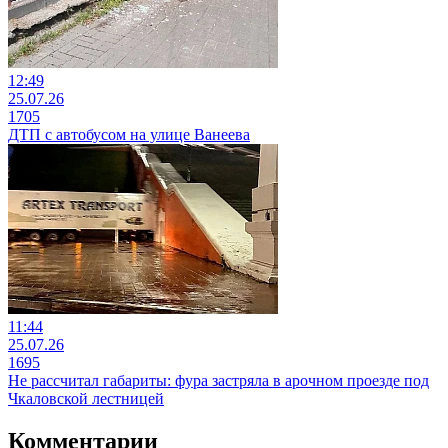
12:49
25.07.26
1705
ДТП с автобусом на улице Ванеева
11:44
25.07.26
1695
Не рассчитал габариты: фура застряла в арочном проезде под
Чкаловской лестницей
Комментарии