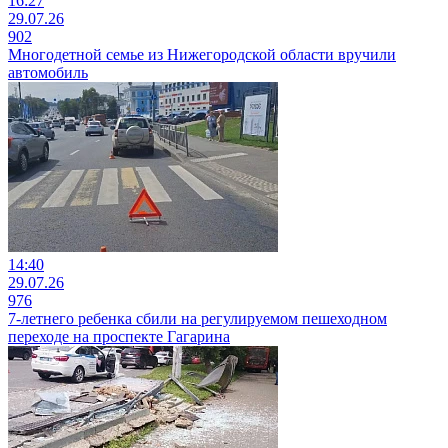
16:27
29.07.26
902
Многодетной семье из Нижегородской области вручили
автомобиль
14:40
29.07.26
976
7-летнего ребенка сбили на регулируемом пешеходном
переходе на проспекте Гагарина