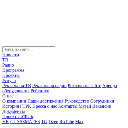
Новости
ТВ
Радио
Программа
Проекты
Услуги
Реклама на ТВ
Реклама на радио
Реклама на сайте
Аренда
оборудования
Рейтинги
О нас
О компании
Наши достижения
Руководство
Сотрудники
История ГТРК
Пресса о нас
Контакты
Музей
Вакансии
Документы
Проект с УФСБ
VK
CLASSMATES
TG
Dzen
RuTube
Max