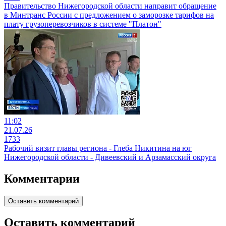
Правительство Нижегородской области направит обращение
в Минтранс России с предложением о заморозке тарифов на
плату грузоперевозчиков в системе "Платон"
11:02
21.07.26
1733
Рабочий визит главы региона - Глеба Никитина на юг
Нижегородской области - Дивеевский и Арзамасский округа
Комментарии
Оставить комментарий
Оставить комментарий