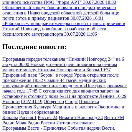
уличного искусства ПФО "Форм-АРТ"
30.07.2026 18:30
Обновленный корпус боксированного педиатрического
отделения в Нижегородской областной детской больнице
почти готов к приёму пациентов
30.07.2026 16:01
«Робокросс»: молодые инженеры со всей страны привезли в
Нижний Новгород новейшие разработки в области
беспилотного автотранспорта
30.07.2026 11:06
Последние новости:
Программа передач телеканала “Нижний Новгород 24” на 6
августа
06:00
Новый утренний рейс появился на речном
маршруте между Нижним Новгородом и Бором
19:37
Природный парк "Борок" в городе Урень открылся после
преображения
18:32
Свыше 44 тысяч медицинских
консультаций провели нижегородцам в «Поездах здоровья» с
начала года
17:45
С сегодняшнего дня вводится запрет на
остановку и стоянку у дома №111 на проспекте Ленина
16:29
Новости
COVID-19
Общество
Спорт
Политика
Происшествия
Культура
Медицина и экология
Экономика и
бизнес
Наука и образование
Каналы
Россия 1
Россия 24
Нижний Новгород 24
Вести FM
Радио Маяк
Радио России
Интернет-вещание
Программы
Вести - Приволжье
События недели
Вести.