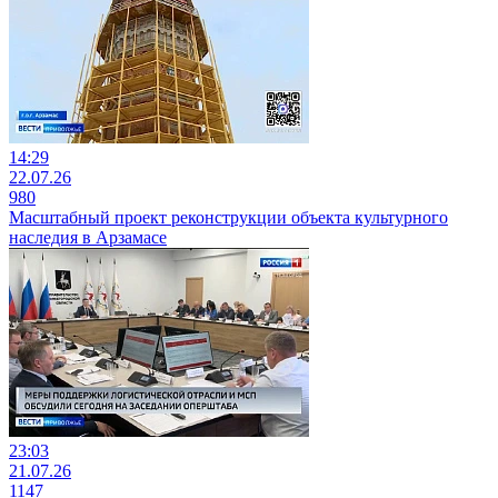
14:29
22.07.26
980
Масштабный проект реконструкции объекта культурного
наследия в Арзамасе
23:03
21.07.26
1147