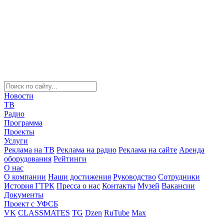
Новости
ТВ
Радио
Программа
Проекты
Услуги
Реклама на ТВ
Реклама на радио
Реклама на сайте
Аренда
оборудования
Рейтинги
О нас
О компании
Наши достижения
Руководство
Сотрудники
История ГТРК
Пресса о нас
Контакты
Музей
Вакансии
Документы
Проект с УФСБ
VK
CLASSMATES
TG
Dzen
RuTube
Max