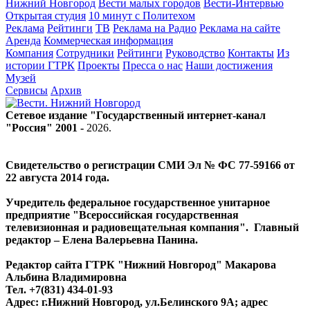
Нижний Новгород
Вести малых городов
Вести-Интервью
Открытая студия
10 минут с Политехом
Реклама
Рейтинги
ТВ
Реклама на Радио
Реклама на сайте
Аренда
Коммерческая информация
Компания
Сотрудники
Рейтинги
Руководство
Контакты
Из
истории ГТРК
Проекты
Пресса о нас
Наши достижения
Музей
Сервисы
Архив
Сетевое издание "Государственный интернет-канал
"Россия" 2001 -
2026
.
Свидетельство о регистрации СМИ Эл № ФС 77-59166 от
22 августа 2014 года.
Учредитель федеральное государственное унитарное
предприятие "Всероссийская государственная
телевизионная и радиовещательная компания". Главный
редактор – Елена Валерьевна Панина.
Редактор сайта ГТРК "Нижний Новгород" Макарова
Альбина Владимировна
Тел. +7(831) 434-01-93
Адрес: г.Нижний Новгород, ул.Белинского 9А; адрес