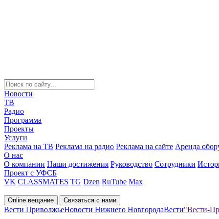
Новости
ТВ
Радио
Программа
Проекты
Услуги
Реклама на ТВ
Реклама на радио
Реклама на сайте
Аренда обор
О нас
О компании
Наши достижения
Руководство
Сотрудники
Истор
Проект с УФСБ
VK
CLASSMATES
TG
Dzen
RuTube
Max
Online вещание
Связаться с нами
Вести Приволжье
Новости Нижнего Новгорода
Вести
"Вести-Пр