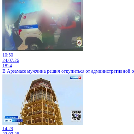
10:50
24.07.26
1824
В Арзамасе мужчина решил откупиться от административной от
14:29
22.07.26