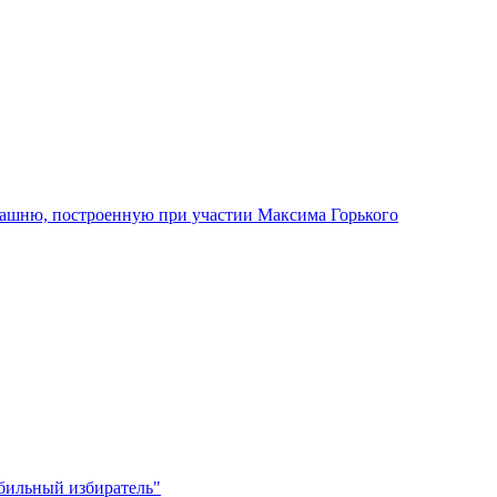
башню, построенную при участии Максима Горького
бильный избиратель"