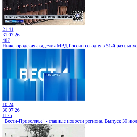
21:41
31.07.26
487
Нижегородская академия МВД России сегодня в 51-й раз выпу
10:24
30.07.26
1175
"Вести-Приволжье" - главные новости региона. Выпуск 30 июля