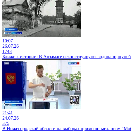
10:07
26.07.26
1748
Ближе к истории: В Арзамасе реконструируют водонапорную 
21:41
24.07.26
375
В Нижегородской области на выборах применят механизм "Мо