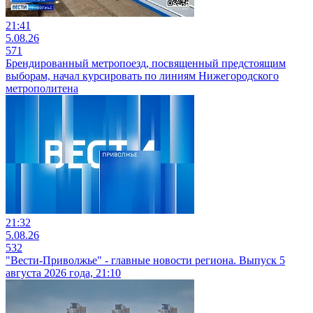
21:41
5.08.26
571
Брендированный метропоезд, посвященный предстоящим
выборам, начал курсировать по линиям Нижегородского
метрополитена
21:32
5.08.26
532
"Вести-Приволжье" - главные новости региона. Выпуск 5
августа 2026 года, 21:10