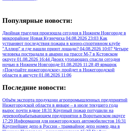
Популярные новости:
Двойная трагедия произошла сегодня в Нижнем Новгороде в
микрорайоне Новая Кузнечиха
04.08.2026 23:03
Как
устраняют последствия пожара в конно-спортивном клубе
"Аллюр" и где нашли приют лошади?
04.08.2026 10:07
Четыре
человека пострадали в аварии на трассе М-7 в Кстовском
округе
01.08.2026 16:44
Двоих утопающих спасли сегодня
ночью в Нижнем Новгороде
01.08.2026 11:28
49 ярмарок
«Покупайте нижегородское» пройдет в Нижегородской
области в августе
01.08.2026 11:06
Последние новости:
Объём экспорта продукции агропромышленных предприятий
Нижегородской области в январе – в июле текущего года
вырос почти вдвое
18:31
Крупный пожар потушили на
деревообрабатывающем предприятии в Воротынском округе
17:29
Информация для нижегородских автомобилистов
16:31
Крупнейшее депо в России - трамвайное депо номер два в