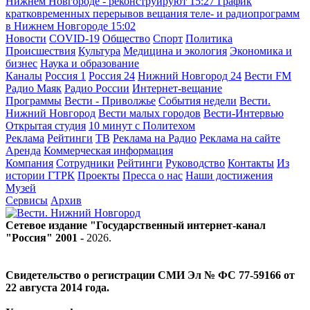
Нижнем Новгороде - реконструируют
15:27
График
кратковременных перерывов вещания теле- и радиопрограмм
в Нижнем Новгороде
15:02
Новости
COVID-19
Общество
Спорт
Политика
Происшествия
Культура
Медицина и экология
Экономика и
бизнес
Наука и образование
Каналы
Россия 1
Россия 24
Нижний Новгород 24
Вести FM
Радио Маяк
Радио России
Интернет-вещание
Программы
Вести - Приволжье
События недели
Вести.
Нижний Новгород
Вести малых городов
Вести-Интервью
Открытая студия
10 минут с Политехом
Реклама
Рейтинги
ТВ
Реклама на Радио
Реклама на сайте
Аренда
Коммерческая информация
Компания
Сотрудники
Рейтинги
Руководство
Контакты
Из
истории ГТРК
Проекты
Пресса о нас
Наши достижения
Музей
Сервисы
Архив
Сетевое издание "Государственный интернет-канал
"Россия" 2001 -
2026
.
Свидетельство о регистрации СМИ Эл № ФС 77-59166 от
22 августа 2014 года.