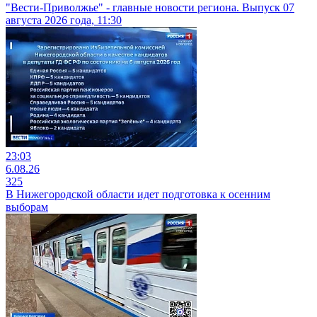
"Вести-Приволжье" - главные новости региона. Выпуск 07
августа 2026 года, 11:30
23:03
6.08.26
325
В Нижегородской области идет подготовка к осенним
выборам