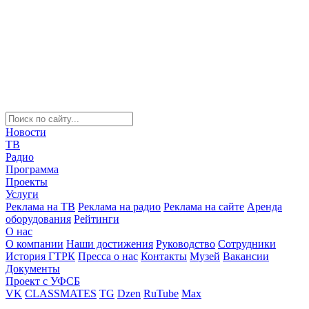
Новости
ТВ
Радио
Программа
Проекты
Услуги
Реклама на ТВ
Реклама на радио
Реклама на сайте
Аренда
оборудования
Рейтинги
О нас
О компании
Наши достижения
Руководство
Сотрудники
История ГТРК
Пресса о нас
Контакты
Музей
Вакансии
Документы
Проект с УФСБ
VK
CLASSMATES
TG
Dzen
RuTube
Max