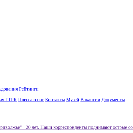
удования
Рейтинги
ия ГТРК
Пресса о нас
Контакты
Музей
Вакансии
Документы
риволжье" - 20 лет. Наши корреспонденты поднимают острые со