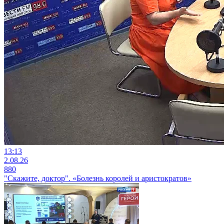
13:13
2.08.26
880
"Скажите, доктор". «Болезнь королей и аристократов»