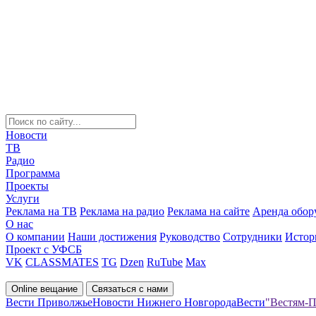
Новости
ТВ
Радио
Программа
Проекты
Услуги
Реклама на ТВ
Реклама на радио
Реклама на сайте
Аренда обор
О нас
О компании
Наши достижения
Руководство
Сотрудники
Истор
Проект с УФСБ
VK
CLASSMATES
TG
Dzen
RuTube
Max
Online вещание
Связаться с нами
Вести Приволжье
Новости Нижнего Новгорода
Вести
"Вестям-П