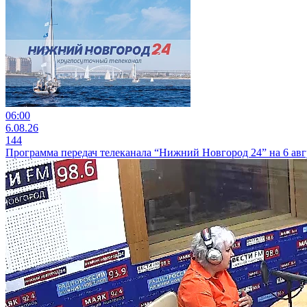
06:00
6.08.26
144
Программа передач телеканала “Нижний Новгород 24” на 6 авг