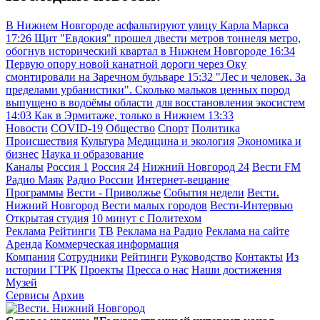
В Нижнем Новгороде асфальтируют улицу Карла Маркса
17:26
Щит "Евдокия" прошел двести метров тоннеля метро,
обогнув исторический квартал в Нижнем Новгороде
16:34
Первую опору новой канатной дороги через Оку
смонтировали на Заречном бульваре
15:32
"Лес и человек. За
пределами урбанистики". Сколько мальков ценных пород
выпущено в водоёмы области для восстановления экосистем
14:03
Как в Эрмитаже, только в Нижнем
13:33
Новости
COVID-19
Общество
Спорт
Политика
Происшествия
Культура
Медицина и экология
Экономика и
бизнес
Наука и образование
Каналы
Россия 1
Россия 24
Нижний Новгород 24
Вести FM
Радио Маяк
Радио России
Интернет-вещание
Программы
Вести - Приволжье
События недели
Вести.
Нижний Новгород
Вести малых городов
Вести-Интервью
Открытая студия
10 минут с Политехом
Реклама
Рейтинги
ТВ
Реклама на Радио
Реклама на сайте
Аренда
Коммерческая информация
Компания
Сотрудники
Рейтинги
Руководство
Контакты
Из
истории ГТРК
Проекты
Пресса о нас
Наши достижения
Музей
Сервисы
Архив