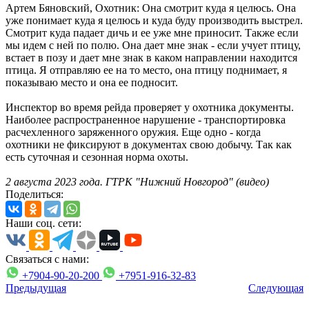
Артем Бяновский, Охотник: Она смотрит куда я целюсь. Она
уже понимает куда я целюсь и куда буду производить выстрел.
Смотрит куда падает дичь и ее уже мне приносит. Также если
мы идем с ней по полю. Она дает мне знак - если учует птицу,
встает в позу и дает мне знак в каком направлении находится
птица. Я отправляю ее на то место, она птицу поднимает, я
показываю место и она ее подносит.
Инспектор во время рейда проверяет у охотника документы.
Наиболее распространенное нарушение - транспортировка
расчехленного заряженного оружия. Еще одно - когда
охотники не фиксируют в документах свою добычу. Так как
есть суточная и сезонная норма охоты.
2 августа 2023 года. ГТРК "Нижний Новгород" (видео)
Поделиться:
Наши соц. сети:
Связаться с нами:
+7904-90-20-200
+7951-916-32-83
Предыдущая
Следующая