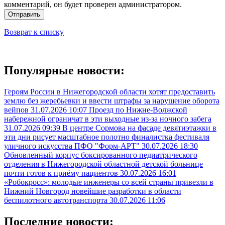
комментарий, он будет проверен администратором.
Отправить
Возврат к списку
Популярные новости:
Героям России в Нижегородской области хотят предоставить
землю без жеребьевки и ввести штрафы за нарушение оборота
вейпов
31.07.2026 10:07
Проезд по Нижне-Волжской
набережной ограничат в эти выходные из-за ночного забега
31.07.2026 09:39
В центре Сормова на фасаде девятиэтажки в
эти дни рисует масштабное полотно финалистка фестиваля
уличного искусства ПФО "Форм-АРТ"
30.07.2026 18:30
Обновленный корпус боксированного педиатрического
отделения в Нижегородской областной детской больнице
почти готов к приёму пациентов
30.07.2026 16:01
«Робокросс»: молодые инженеры со всей страны привезли в
Нижний Новгород новейшие разработки в области
беспилотного автотранспорта
30.07.2026 11:06
Последние новости: