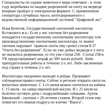
Специалисты по охране животного мира отмечают - в этом
году жеребьевка по выдаче разрешений на охоту на медведя
впервые пройдет в электронном формате. С применением
генератора случайных чисел, интегрированного с
ведомственной информационной системой "Цифровой лес".
Илья Кочетов, Государственный охотничий инспектор
Кстовского м.о.: Если у нас охотник без разрешения
попадается государственному охотничьему инспектору или
производственному охотничьему инспектору, то значит
охотник нарушает правила охоты ему грозит статья 8.37
"Охота без разрешения". Если он уже добыл медведя и у него
не оказалось разрешения, то это уже статья 258. Статья 258-я
УК предусматривает штраф до 500 тысяч рублей. Либо
принудительные работы в течении 2-х лет. Либо заключение
под стражу в течении 2-х лет.
Инспекторы ежедневно выходят в рейды. Проверяют
соблюдения правил охоты. Сейчас в регионе открыта охота на
копытных животных. С 1-го июня можно охотиться на кабана.
С 15 июля - на самца европейской косули. И с 25 июля на
болотно-луговую дичь с подружейными собаками. Артем
Бяновский - охотник с 20-летним стажем. Второй сезон ему
помогает его верная подруга по кличке "Вьюга".