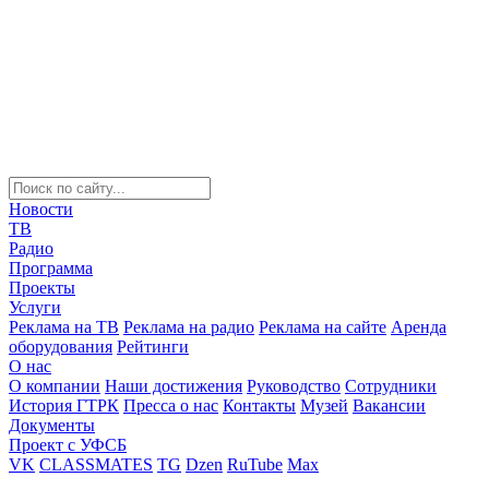
Новости
ТВ
Радио
Программа
Проекты
Услуги
Реклама на ТВ
Реклама на радио
Реклама на сайте
Аренда
оборудования
Рейтинги
О нас
О компании
Наши достижения
Руководство
Сотрудники
История ГТРК
Пресса о нас
Контакты
Музей
Вакансии
Документы
Проект с УФСБ
VK
CLASSMATES
TG
Dzen
RuTube
Max