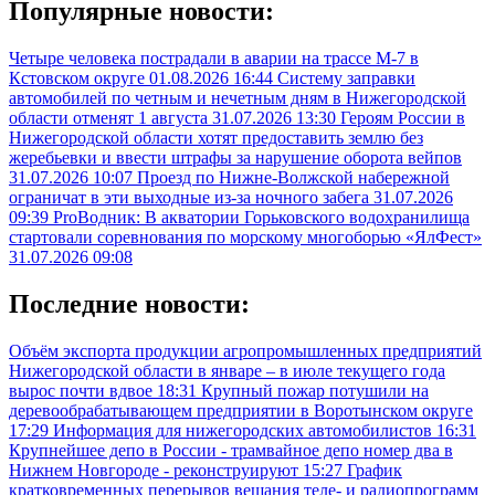
Популярные новости:
Четыре человека пострадали в аварии на трассе М-7 в
Кстовском округе
01.08.2026 16:44
Систему заправки
автомобилей по четным и нечетным дням в Нижегородской
области отменят 1 августа
31.07.2026 13:30
Героям России в
Нижегородской области хотят предоставить землю без
жеребьевки и ввести штрафы за нарушение оборота вейпов
31.07.2026 10:07
Проезд по Нижне-Волжской набережной
ограничат в эти выходные из-за ночного забега
31.07.2026
09:39
ProВодник: В акватории Горьковского водохранилища
стартовали соревнования по морскому многоборью «ЯлФест»
31.07.2026 09:08
Последние новости:
Объём экспорта продукции агропромышленных предприятий
Нижегородской области в январе – в июле текущего года
вырос почти вдвое
18:31
Крупный пожар потушили на
деревообрабатывающем предприятии в Воротынском округе
17:29
Информация для нижегородских автомобилистов
16:31
Крупнейшее депо в России - трамвайное депо номер два в
Нижнем Новгороде - реконструируют
15:27
График
кратковременных перерывов вещания теле- и радиопрограмм