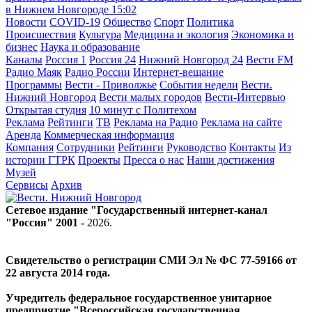
в Нижнем Новгороде
15:02
Новости
COVID-19
Общество
Спорт
Политика
Происшествия
Культура
Медицина и экология
Экономика и
бизнес
Наука и образование
Каналы
Россия 1
Россия 24
Нижний Новгород 24
Вести FM
Радио Маяк
Радио России
Интернет-вещание
Программы
Вести - Приволжье
События недели
Вести.
Нижний Новгород
Вести малых городов
Вести-Интервью
Открытая студия
10 минут с Политехом
Реклама
Рейтинги
ТВ
Реклама на Радио
Реклама на сайте
Аренда
Коммерческая информация
Компания
Сотрудники
Рейтинги
Руководство
Контакты
Из
истории ГТРК
Проекты
Пресса о нас
Наши достижения
Музей
Сервисы
Архив
Сетевое издание "Государственный интернет-канал
"Россия" 2001 -
2026
.
Свидетельство о регистрации СМИ Эл № ФС 77-59166 от
22 августа 2014 года.
Учредитель федеральное государственное унитарное
предприятие "Всероссийская государственная