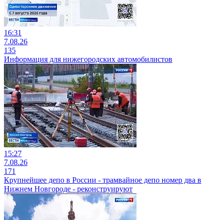
16:31
7.08.26
135
Информация для нижегородских автомобилистов
15:27
7.08.26
171
Крупнейшее депо в России - трамвайное депо номер два в
Нижнем Новгороде - реконструируют