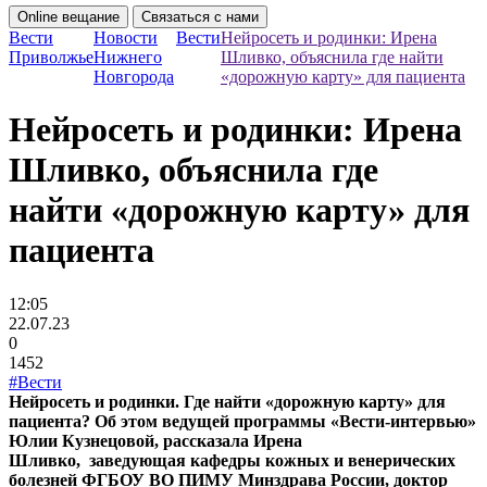
Online вещание
Связаться с нами
Вести
Новости
Вести
Нейросеть и родинки: Ирена
Приволжье
Нижнего
Шливко, объяснила где найти
Новгорода
«дорожную карту» для пациента
Нейросеть и родинки: Ирена
Шливко, объяснила где
найти «дорожную карту» для
пациента
12:05
22.07.23
0
1452
#Вести
Нейросеть и родинки. Где найти «дорожную карту» для
пациента? Об этом ведущей программы «Вести-интервью»
Юлии Кузнецовой, рассказала Ирена
Шливко, заведующая кафедры кожных и венерических
болезней ФГБОУ ВО ПИМУ Минздрава России, доктор