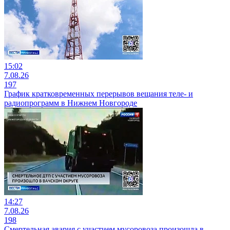
15:02
7.08.26
197
График кратковременных перерывов вещания теле- и
радиопрограмм в Нижнем Новгороде
14:27
7.08.26
198
Смертельная авария с участием мусоровоза произошла в