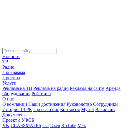
Новости
ТВ
Радио
Программа
Проекты
Услуги
Реклама на ТВ
Реклама на радио
Реклама на сайте
Аренда
оборудования
Рейтинги
О нас
О компании
Наши достижения
Руководство
Сотрудники
История ГТРК
Пресса о нас
Контакты
Музей
Вакансии
Документы
Проект с УФСБ
VK
CLASSMATES
TG
Dzen
RuTube
Max