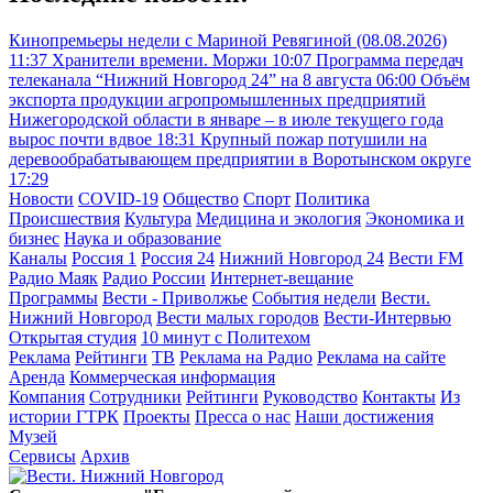
Кинопремьеры недели с Мариной Ревягиной (08.08.2026)
11:37
Хранители времени. Моржи
10:07
Программа передач
телеканала “Нижний Новгород 24” на 8 августа
06:00
Объём
экспорта продукции агропромышленных предприятий
Нижегородской области в январе – в июле текущего года
вырос почти вдвое
18:31
Крупный пожар потушили на
деревообрабатывающем предприятии в Воротынском округе
17:29
Новости
COVID-19
Общество
Спорт
Политика
Происшествия
Культура
Медицина и экология
Экономика и
бизнес
Наука и образование
Каналы
Россия 1
Россия 24
Нижний Новгород 24
Вести FM
Радио Маяк
Радио России
Интернет-вещание
Программы
Вести - Приволжье
События недели
Вести.
Нижний Новгород
Вести малых городов
Вести-Интервью
Открытая студия
10 минут с Политехом
Реклама
Рейтинги
ТВ
Реклама на Радио
Реклама на сайте
Аренда
Коммерческая информация
Компания
Сотрудники
Рейтинги
Руководство
Контакты
Из
истории ГТРК
Проекты
Пресса о нас
Наши достижения
Музей
Сервисы
Архив