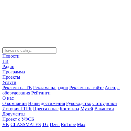
Новости
ТВ
Радио
Программа
Проекты
Услуги
Реклама на ТВ
Реклама на радио
Реклама на сайте
Аренда
оборудования
Рейтинги
О нас
О компании
Наши достижения
Руководство
Сотрудники
История ГТРК
Пресса о нас
Контакты
Музей
Вакансии
Документы
Проект с УФСБ
VK
CLASSMATES
TG
Dzen
RuTube
Max