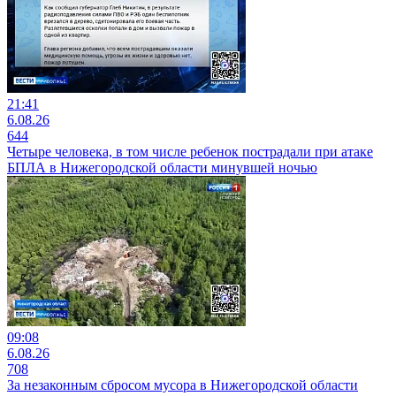
21:41
6.08.26
644
Четыре человека, в том числе ребенок пострадали при атаке
БПЛА в Нижегородской области минувшей ночью
09:08
6.08.26
708
За незаконным сбросом мусора в Нижегородской области