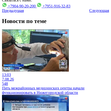
Связаться с нами:
+7904-90-20-200
+7951-916-32-83
Предыдущая
Следующая
Новости по теме
13:03
7.08.26
548
Пять межрайонных медицинских центра начали
функционировать в Нижегородской области